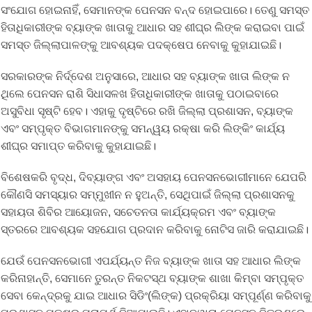
ସଂଯୋଗ ହୋଇନାହିଁ, ସେମାନଙ୍କ ପେନସନ ବନ୍ଦ ହୋଇପାରେ। ତେଣୁ ସମସ୍ତ
ହିତାଧିକାରୀଙ୍କ ବ୍ୟାଙ୍କ ଖାତାକୁ ଆଧାର ସହ ଶୀଘ୍ର ଲିଙ୍କ କରାଇବା ପାଇଁ
ସମସ୍ତ ଜିଲ୍ଲାପାଳଙ୍କୁ ଆବଶ୍ୟକ ପଦକ୍ଷେପ ନେବାକୁ କୁହାଯାଇଛି।
ସରକାରଙ୍କ ନିର୍ଦ୍ଦେଶ ଅନୁସାରେ, ଆଧାର ସହ ବ୍ୟାଙ୍କ ଖାତା ଲିଙ୍କ ନ
ଥିଲେ ପେନସନ ରାଶି ସିଧାସଳଖ ହିତାଧିକାରୀଙ୍କ ଖାତାକୁ ପଠାଇବାରେ
ଅସୁବିଧା ସୃଷ୍ଟି ହେବ। ଏହାକୁ ଦୃଷ୍ଟିରେ ରଖି ଜିଲ୍ଲା ପ୍ରଶାସନ, ବ୍ୟାଙ୍କ
ଏବଂ ସମ୍ପୃକ୍ତ ବିଭାଗମାନଙ୍କୁ ସମନ୍ୱୟ ରକ୍ଷା କରି ଲିଙ୍କିଂ କାର୍ଯ୍ୟ
ଶୀଘ୍ର ସମାପ୍ତ କରିବାକୁ କୁହାଯାଇଛି।
ବିଶେଷକରି ବୃଦ୍ଧ, ଦିବ୍ୟାଙ୍ଗ ଏବଂ ଅସହାୟ ପେନସନଭୋଗୀମାନେ ଯେପରି
କୌଣସି ସମସ୍ୟାର ସମ୍ମୁଖୀନ ନ ହୁଅନ୍ତି, ସେଥିପାଇଁ ଜିଲ୍ଲା ପ୍ରଶାସନକୁ
ସହାୟତା ଶିବିର ଆୟୋଜନ, ସଚେତନତା କାର୍ଯ୍ୟକ୍ରମ ଏବଂ ବ୍ୟାଙ୍କ
ସ୍ତରରେ ଆବଶ୍ୟକ ସହଯୋଗ ପ୍ରଦାନ କରିବାକୁ ନୋଟିସ ଜାରି କରାଯାଇଛି।
ଯେଉଁ ପେନସନଭୋଗୀ ଏପର୍ଯ୍ୟନ୍ତ ନିଜ ବ୍ୟାଙ୍କ ଖାତା ସହ ଆଧାର ଲିଙ୍କ
କରିନାହାନ୍ତି, ସେମାନେ ତୁରନ୍ତ ନିକଟସ୍ଥ ବ୍ୟାଙ୍କ ଶାଖା କିମ୍ବା ସମ୍ପୃକ୍ତ
ସେବା କେନ୍ଦ୍ରକୁ ଯାଇ ଆଧାର ସିଡିଂ(ଲିଙ୍କ) ପ୍ରକ୍ରିୟା ସମ୍ପୂର୍ଣ୍ଣ କରିବାକୁ