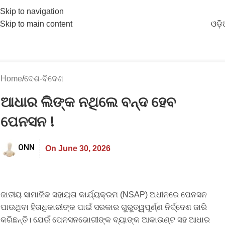
Skip to navigation
Skip to main content
ଓଡ଼
Home
ଦେଶ-ବିଦେଶ
ଆଧାର ଲିଙ୍କ ନଥିଲେ ବନ୍ଦ ହେବ
ପେନସନ !
ONN
On June 30, 2026
ଜାତୀୟ ସାମାଜିକ ସହାୟତା କାର୍ଯ୍ୟକ୍ରମ (NSAP) ଅଧୀନରେ ପେନସନ
ପାଉଥିବା ହିତାଧିକାରୀଙ୍କ ପାଇଁ ସରକାର ଗୁରୁତ୍ୱପୂର୍ଣ୍ଣ ନିର୍ଦ୍ଦେଶ ଜାରି
କରିଛନ୍ତି। ଯେଉଁ ପେନସନଭୋଗୀଙ୍କ ବ୍ୟାଙ୍କ ଆକାଉଣ୍ଟ ସହ ଆଧାର