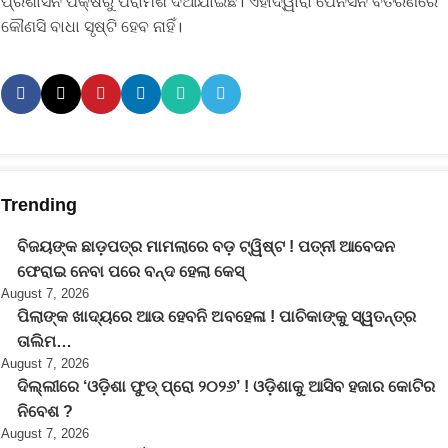
ପ୍ରଶାସନ ପକ୍ଷରୁ ପରାମର୍ଶ ଦିଆଯାଇଛି। ଏହାଦ୍ୱାରା ପେନସନ ବିତରଣରେ
କୌଣସି ବାଧା ସୃଷ୍ଟି ହେବ ନାହିଁ।
Trending
ବିଜୟଙ୍କ ଛାଡ଼ପତ୍ର ମାମଲାରେ ବଡ଼ ଟ୍ୱିଷ୍ଟ ! ପତ୍ନୀ ଆବେଦନ
ଫେରାଇ ନେବା ପରେ ବନ୍ଦ ହେଲା କେସ୍
August 7, 2026
ପିଲାଙ୍କ ଖାଦ୍ୟରେ ଆଉ ହେବନି ଅବହେଳା ! ପାଚିକାଙ୍କୁ ସ୍ୱତନ୍ତ୍ର
ତାଲିମ…
August 7, 2026
ଦିଲ୍ଲୀରେ ‘ଓଡ଼ିଶା ଫୁଡ୍ ପ୍ରୋ ୨୦୨୬’ ! ଓଡ଼ିଶାକୁ ଆସିବ ହଜାର କୋଟିର
ନିବେଶ ?
August 7, 2026