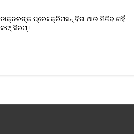
ଡାକ୍ତରଙ୍କ ପ୍ରେସକ୍ରିପସନ୍ ବିନା ଆଉ ମିଳିବ ନାହିଁ
କଫ୍ ସିରପ୍ !