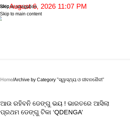
August 6, 2026 11:07 PM
ideo
Skip to navigation
Skip to main content
.
ରାଜ୍ୟ
ଦେଶ-ବିଦେଶ
ରାଜନୀତି
ଅପରାଧ
ବାଣିଜ୍ୟ
ଖେଳ
ରାଶିଫଳ
ମନୋରଞ୍ଜନ
ସ୍ୱାସ୍ଥ୍ୟ ଓ ଜୀବନଶୈଳୀ
Home
Archive by Category "ସ୍ୱାସ୍ଥ୍ୟ ଓ ଜୀବନଶୈଳୀ"
Home
Archive by Category "ସ୍ୱାସ୍ଥ୍ୟ ଓ ଜୀବନଶୈଳୀ"
ଆଉ ରହିବନି ଡେଙ୍ଗୁ ଭୟ ! ଭାରତରେ ଆସିଲା
ପ୍ରଥମ ଡେଙ୍ଗୁ ଟିକା ‘QDENGA’