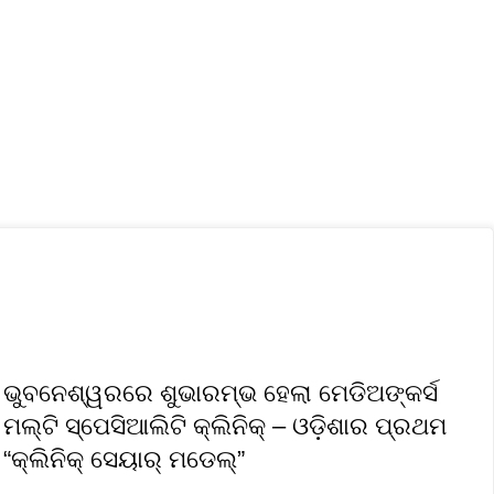
ସ୍ୱାସ୍ଥ୍ୟ ଓ ଜୀବନଶୈଳୀ
ଲୋକଙ୍କ ସରକାର
Privacy Policy
ଭୁବନେଶ୍ୱରରେ ଶୁଭାରମ୍ଭ ହେଲା ମେଡିଅଙ୍କର୍ସ
ମଲ୍ଟି ସ୍ପେସିଆଲିଟି କ୍ଲିନିକ୍ – ଓଡ଼ିଶାର ପ୍ରଥମ
“କ୍ଲିନିକ୍ ସେୟାର୍ ମଡେଲ୍”