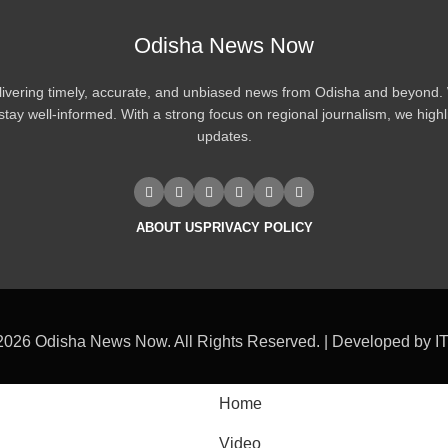
Odisha News Now
vering timely, accurate, and unbiased news from Odisha and beyond. We
tay well-informed. With a strong focus on regional journalism, we highl
updates.
ABOUT US
PRIVACY POLICY
2026 Odisha News Now. All Rights Reserved. | Developed by I
Home
Video