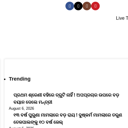
ଓଡ଼ିଆ
Engli
Live 
Trending
ପ୍ରଥମ ଶ୍ରେଣୀ ବହିରେ ତ୍ରୁଟି ନାହିଁ ! ଅପପ୍ରଚାର ଉପରେ ବଡ଼
ବୟାନ ଦେଲେ ମନ୍ତ୍ରୀ
August 6, 2026
୧୩ ବର୍ଷ ପୁରୁଣା ମାମଲାରେ ବଡ଼ ରାୟ ! ଦୁଷ୍କର୍ମ ମାମଲାରେ ତରୁଣ
ତେଜପାଲଙ୍କୁ ୧୦ ବର୍ଷ ଜେଲ୍