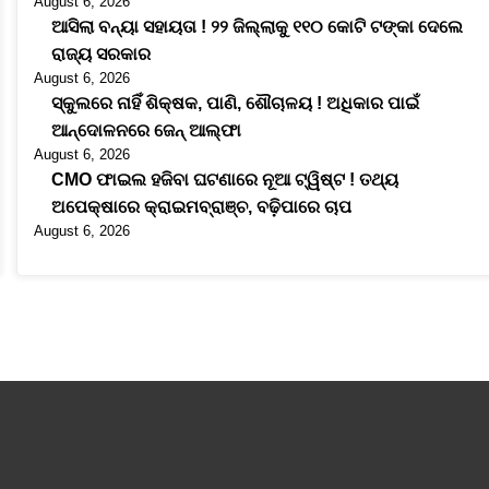
August 6, 2026
ଆସିଲା ବନ୍ୟା ସହାୟତା ! ୨୨ ଜିଲ୍ଲାକୁ ୧୧୦ କୋଟି ଟଙ୍କା ଦେଲେ
ରାଜ୍ୟ ସରକାର
August 6, 2026
ସ୍କୁଲରେ ନାହିଁ ଶିକ୍ଷକ, ପାଣି, ଶୌଚାଳୟ ! ଅଧିକାର ପାଇଁ
ଆନ୍ଦୋଳନରେ ଜେନ୍ ଆଲ୍ଫା
August 6, 2026
CMO ଫାଇଲ ହଜିବା ଘଟଣାରେ ନୂଆ ଟ୍ୱିଷ୍ଟ ! ତଥ୍ୟ
ଅପେକ୍ଷାରେ କ୍ରାଇମବ୍ରାଞ୍ଚ, ବଢ଼ିପାରେ ଚାପ
August 6, 2026