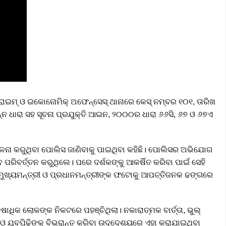
ରାଇମ୍ ଓ ଇକୋନୋମିକ୍ ଅଫେନ୍ସେସ୍ ଥାନାରେ କେସ୍ ନମ୍ବର ୧୦୧, ତାରିଖ
୍ନ ଧାରା ସହ ସୂଚନା ପ୍ରଯୁକ୍ତି ଆଇନ, ୨୦୦୦ର ଧାରା ୬୬ସି, ୬୭ ଓ ୬୭ଏ
ାଳନା କରୁଥିବା ପୋଲିସ ଜାଣିବାକୁ ପାଇଥିବା କହିଛି। ପୋଲିସର ଅଭିଯୋଗ
 ପରିବର୍ତ୍ତନ କରୁଥିଲେ। ପରେ ଦର୍ଶକଙ୍କୁ ଆକର୍ଷିତ କରିବା ପାଇଁ ସେହି
ମୁଖ୍ୟମନ୍ତ୍ରୀ ଓ ପ୍ରଧାନମନ୍ତ୍ରୀଙ୍କ ଫଟୋକୁ ଆପତ୍ତିଜନକ ଢଙ୍ଗରେ
ାଧିକ ଲୋକଙ୍କ ନିକଟରେ ପହଞ୍ଚିଥିଲା। ନକାରାତ୍ମକ ବାର୍ତ୍ତା, ଭୁଲ୍
ଓ ଯୁବପିଢ଼ିଙ୍କୁ ବିଭ୍ରାନ୍ତ କରିବା ଉଦ୍ଦେଶ୍ୟରେ ଏହା କରାଯାଇଥିବା