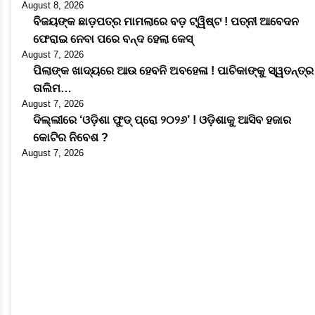
August 8, 2026
ବିଜୟଙ୍କ ଛାଡ଼ପତ୍ର ମାମଲାରେ ବଡ଼ ଟ୍ୱିଷ୍ଟ ! ପତ୍ନୀ ଆବେଦନ
ଫେରାଇ ନେବା ପରେ ବନ୍ଦ ହେଲା କେସ୍
August 7, 2026
ପିଲାଙ୍କ ଖାଦ୍ୟରେ ଆଉ ହେବନି ଅବହେଳା ! ପାଚିକାଙ୍କୁ ସ୍ୱତନ୍ତ୍ର
ତାଲିମ…
August 7, 2026
ଦିଲ୍ଲୀରେ ‘ଓଡ଼ିଶା ଫୁଡ୍ ପ୍ରୋ ୨୦୨୬’ ! ଓଡ଼ିଶାକୁ ଆସିବ ହଜାର
କୋଟିର ନିବେଶ ?
August 7, 2026