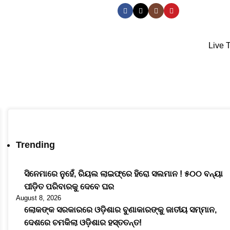
ଓଡ଼ିଆ
Engli
Live 
Trending
ସିନେମାରେ ନୁହେଁ, ରିୟଲ ଲାଇଫ୍‌ରେ ହିରୋ ସଲମାନ ! ୫୦୦ ବନ୍ୟା
ପୀଡ଼ିତ ପରିବାରକୁ ଦେବେ ଘର
August 8, 2026
ଲୋକଙ୍କ ସରକାରରେ ଓଡ଼ିଶାର ବୁଣାକାରଙ୍କୁ ଜାତୀୟ ସମ୍ମାନ,
ଦେଶରେ ଚମକିଲା ଓଡ଼ିଶାର ହସ୍ତତନ୍ତ!