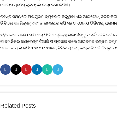
ପୋଲିସ ପ୍ରେସ୍ ବ୍ରିଫ୍‌ରେ ଉଲ୍ଲେଖ କରିଛି।
ତଦନ୍ତ ସମୟରେ ଅଭିଯୁକ୍ତ ବ୍ୟବହାର କରୁଥିବା ଏକ ଆଇଫୋନ୍ ଜବତ କରାଯା
ଭିଡିଓର ସ୍କ୍ରିନ୍‌ସଟ୍ ଏବଂ ଡାଉନଲୋଡ୍ କପି ସହ ଅନ୍ୟାନ୍ୟ ଡିଜିଟାଲ୍ ପ୍ରମ
ଏହି ଘଟଣା ପରେ ସୋସିଆଲ୍ ମିଡିଆ ବ୍ୟବହାରକାରୀଙ୍କୁ ସତର୍କ କରିଛି କମିଶ
ମାନହାନିକର କଣ୍ଟେଣ୍ଟ ତିଆରି ଓ ପ୍ରସାର କଲେ ଆଇନଗତ ଦଣ୍ଡର ସମ୍ମୁଖୀନ 
ପରେ ସେୟାର କରିବା ଏବଂ ବେଆଇନ୍ ଡିଜିଟାଲ୍ କଣ୍ଟେଣ୍ଟ ତିଆରି କିମ୍ବା ଫ
Related Posts