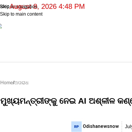
August 8, 2026 4:48 PM
ideo
Skip to navigation
Skip to main content
.
ରାଜ୍ୟ
ଦେଶ-ବିଦେଶ
ରାଜନୀତି
ଅପରାଧ
ବାଣିଜ୍ୟ
ଖେଳ
ରାଶିଫଳ
ମନୋରଞ୍ଜନ
Blog
Home
ଅପରାଧ
Home
ଅପରାଧ
ମୁଖ୍ୟମନ୍ତ୍ରୀଙ୍କୁ ନେଇ AI ଅଶ୍ଳୀଳ କ
Odishanewsnow
Jul