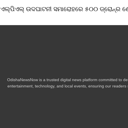
ଏଲ୍‌ପିଏଲ୍ ଉଦଘାଟନୀ ସମାରୋହରେ ୫୦୦ ଡ୍ରୋନ୍‌ର ଶୋ’
OdishaNewsNow is a trusted digital news platform committed to deli
entertainment, technology, and local events, ensuring our readers s