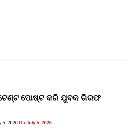
ସ୍ୱାସ୍ଥ୍ୟ ଓ ଜୀବନଶୈଳୀ
ଲୋକଙ୍କ ସରକାର
Privacy Policy
ଣ୍ଟେଣ୍ଟ ପୋଷ୍ଟ କରି ଯୁବକ ଗିରଫ
y 5, 2026
On July 5, 2026