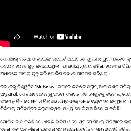
ସୋସିଆଲ୍ ମିଡିଆ ପାଟ୍ରୋଲିଂ ରିପୋର୍ଟ ଆଧାରରେ ଭୁବନେଶ୍ୱର ସାଇବର କ୍
୦୪.୦୭.୨୦୨୬ ରୁଜୁ କରାଯାଇଥିଲା। ଭାରତୀୟ ନ୍ୟାୟ ସଂହିତା, ୨୦୨୩ର ବିଭିନ
ଅଧୀନରେ ମାମଲା ରୁଜୁ କରି ପୋଲିସ ତଦନ୍ତ ଆରମ୍ଭ କରିଥିଲା।
ତଦନ୍ତରୁ ବିଶ୍ୱଜିତ ‘Mr Biswa’ ନାମରେ ଇନଷ୍ଟାଗ୍ରାମ୍ ଆକାଉଣ୍ଟ ପରିଚ
ଅନୁଯାୟୀ, ସେ ଇଣ୍ଟରନେଟ୍‌ରୁ ଫଟୋ ସଂଗ୍ରହ କରି ସେଗୁଡ଼ିକୁ ଡିଜିଟାଲ୍ ଭାବେ
ଫଟୋକୁ ନିଜ ପୋଷ୍ଟ ଓ ରିଲ୍ସର ଥମ୍ବନେଲ୍ ଭାବେ ବ୍ୟବହାର କରୁଥିଲେ। 
ଡିଜିଟାଲ୍ ପରିବର୍ତ୍ତନ କରାଯାଇଥିବା ମଧ୍ୟ ପୋଲିସ ଅଭିଯୋଗ କରିଛି।
ପୋଲିସ ଦାବି କରିଛି ଯେ, ଏଭଳି ଭିଡିଓ ଓ ପୋଷ୍ଟ ସୋସିଆଲ୍ ମିଡିଆରେ ଲକ୍ଷ
ସୂଚନା ଏବଂ ଅଶ୍ଳୀଳତା ପ୍ରସାର ସହ ମୁଖ୍ୟମନ୍ତ୍ରୀଙ୍କ ସମ୍ମାନହାନି କରିବା 