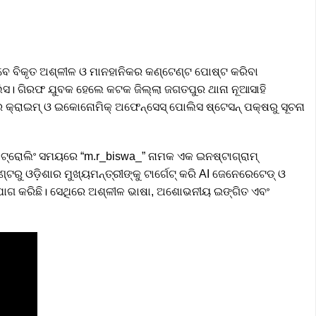
ଭାବେ ବିକୃତ ଅଶ୍ଳୀଳ ଓ ମାନହାନିକର କଣ୍ଟେଣ୍ଟ ପୋଷ୍ଟ କରିବା
ିସ। ଗିରଫ ଯୁବକ ହେଲେ କଟକ ଜିଲ୍ଲା ଜଗତପୁର ଥାନା ନୂଆସାହି
ର କ୍ରାଇମ୍ ଓ ଇକୋନୋମିକ୍ ଅଫେନ୍ସେସ୍ ପୋଲିସ ଷ୍ଟେସନ୍ ପକ୍ଷରୁ ସୂଚନା
ପାଟ୍ରୋଲିଂ ସମୟରେ “m.r_biswa_” ନାମକ ଏକ ଇନଷ୍ଟାଗ୍ରାମ୍
 ଓଡ଼ିଶାର ମୁଖ୍ୟମନ୍ତ୍ରୀଙ୍କୁ ଟାର୍ଗେଟ୍ କରି AI ଜେନେରେଟେଡ୍ ଓ
ୋଗ କରିଛି। ସେଥିରେ ଅଶ୍ଳୀଳ ଭାଷା, ଅଶୋଭନୀୟ ଇଙ୍ଗିତ ଏବଂ