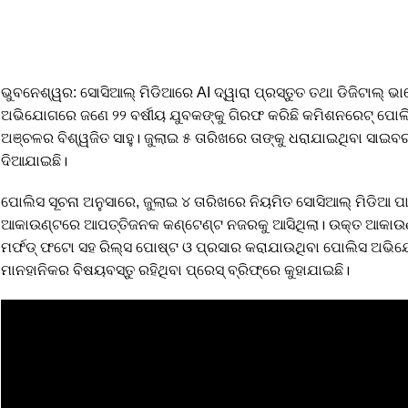
ଭୁବନେଶ୍ୱର: ସୋସିଆଲ୍ ମିଡିଆରେ AI ଦ୍ୱାରା ପ୍ରସ୍ତୁତ ତଥା ଡିଜିଟାଲ୍ 
ଅଭିଯୋଗରେ ଜଣେ ୨୨ ବର୍ଷୀୟ ଯୁବକଙ୍କୁ ଗିରଫ କରିଛି କମିଶନରେଟ୍ ପୋଲ
ଅଞ୍ଚଳର ବିଶ୍ୱଜିତ ସାହୁ। ଜୁଲାଇ ୫ ତାରିଖରେ ତାଙ୍କୁ ଧରାଯାଇଥିବା ସାଇବ
ଦିଆଯାଇଛି।
ପୋଲିସ ସୂଚନା ଅନୁସାରେ, ଜୁଲାଇ ୪ ତାରିଖରେ ନିୟମିତ ସୋସିଆଲ୍ ମିଡିଆ 
ଆକାଉଣ୍ଟରେ ଆପତ୍ତିଜନକ କଣ୍ଟେଣ୍ଟ ନଜରକୁ ଆସିଥିଲା। ଉକ୍ତ ଆକାଉଣ୍ଟରୁ
ମର୍ଫଡ୍ ଫଟୋ ସହ ରିଲ୍ସ ପୋଷ୍ଟ ଓ ପ୍ରସାର କରାଯାଉଥିବା ପୋଲିସ ଅଭିଯ
ମାନହାନିକର ବିଷୟବସ୍ତୁ ରହିଥିବା ପ୍ରେସ୍ ବ୍ରିଫ୍‌ରେ କୁହାଯାଇଛି।