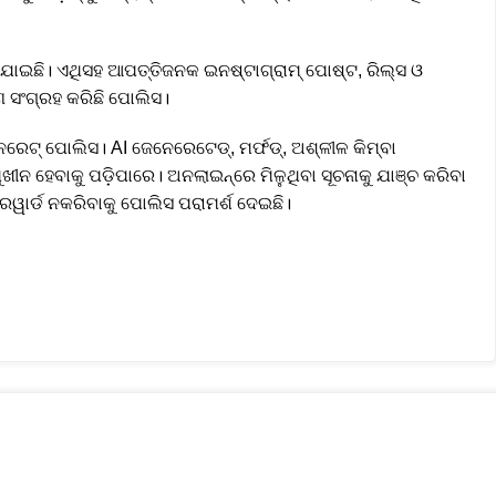
ଇଛି। ଏଥିସହ ଆପତ୍ତିଜନକ ଇନଷ୍ଟାଗ୍ରାମ୍ ପୋଷ୍ଟ, ରିଲ୍ସ ଓ
ାଣ ସଂଗ୍ରହ କରିଛି ପୋଲିସ।
ନରେଟ୍ ପୋଲିସ। AI ଜେନେରେଟେଡ୍, ମର୍ଫଡ୍, ଅଶ୍ଳୀଳ କିମ୍ବା
ହେବାକୁ ପଡ଼ିପାରେ। ଅନଲାଇନ୍‌ରେ ମିଳୁଥିବା ସୂଚନାକୁ ଯାଞ୍ଚ କରିବା
ରୱାର୍ଡ ନକରିବାକୁ ପୋଲିସ ପରାମର୍ଶ ଦେଇଛି।