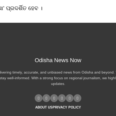
 ପ୍ରଦର୍ଶିତ ହେବ ।
Odisha News Now
vering timely, accurate, and unbiased news from Odisha and beyond. We
tay well-informed. With a strong focus on regional journalism, we highl
updates.
ABOUT US
PRIVACY POLICY