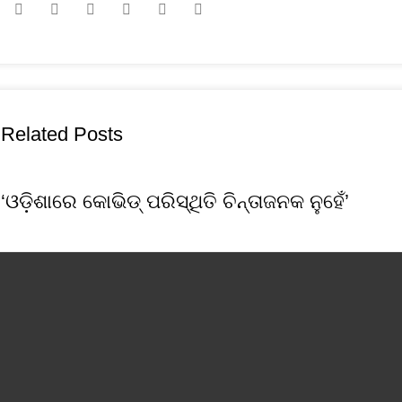
Related Posts
‘ଓଡ଼ିଶାରେ କୋଭିଡ୍‌ ପରିସ୍ଥିତି ଚିନ୍ତାଜନକ ନୁହେଁ’