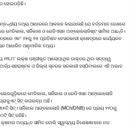
ର ହୋଇପଡ଼ିଛି।
ା ସମ୍ବନ୍ଧୀୟ ତଥ୍ୟ ଆଧାରରେ ଆକଳନ କରାଯାଉଛି ଯେ ବର୍ତ୍ତମାନ ଦେଶରେ
ରେ ମେଡିକାଲ, ସର୍ଜିକାଲ ଓ ରେଡିଏସନ ଅଙ୍କୋଲୋଜିଷ୍ଟ ସାମିଲ ଅଛନ୍ତି।
ତ୍ରରେ ଏବଂ ୬୫ରୁ ୭୫ ପ୍ରତିଶତ ବେସରକାରୀ କ୍ଷେତ୍ରରେ କାର୍ଯ୍ୟରତ
ୟୟନ ଆଧାରିତ ଆନୁମାନିକ ତଥ୍ୟ।
 ୧୩.୮୮ ଲକ୍ଷ ପଞ୍ଜୀକୃତ ଆଲୋପାଥିକ ଡାକ୍ତର ଥିବା ସତ୍ତ୍ୱେ
 ଅର୍ଦ୍ଧ-ସହରାଞ୍ଚଳ ଓ ଜିଲ୍ଲା ସ୍ତରର ସରକାରୀ ହସ୍ପିଟାଲରେ ଏହି ଅଭାବ
େଜଗୁଡ଼ିକରେ ମେଡିକାଲ, ସର୍ଜିକାଲ ଓ ରେଡିଏସନ ଆଙ୍କୋଲୋଜି
୍ରାଜୁଏଟ୍ ସିଟ୍ ଉପଲବ୍ଧ ଅଛି।
ଟି ସିଟ୍। ସର୍ଜିକାଲ ଆଙ୍କୋଲୋଜି (MCh/DNB) ରେ ପ୍ରାୟ ୨୨୦ରୁ
ି ସିଟ୍ ରହିଛି।
କ୍ଷମତା ଅତ୍ୟନ୍ତ ସୀମିତ ବୋଲି ସ୍ୱାସ୍ଥ୍ୟ ବିଶେଷଜ୍ଞମାନେ ମତ