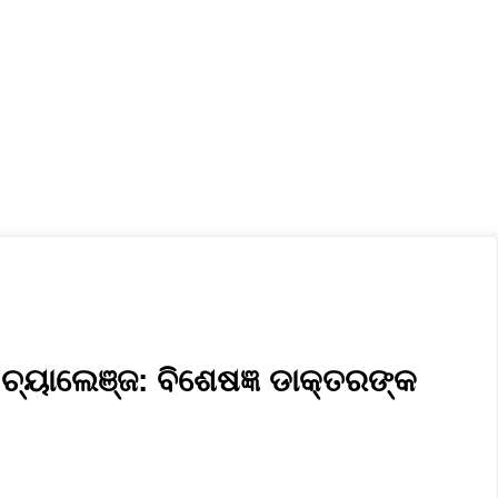
ସ୍ୱାସ୍ଥ୍ୟ ଓ ଜୀବନଶୈଳୀ
ଲୋକଙ୍କ ସରକାର
Privacy Policy
 ଚ୍ୟାଲେଞ୍ଜ: ବିଶେଷଜ୍ଞ ଡାକ୍ତରଙ୍କ