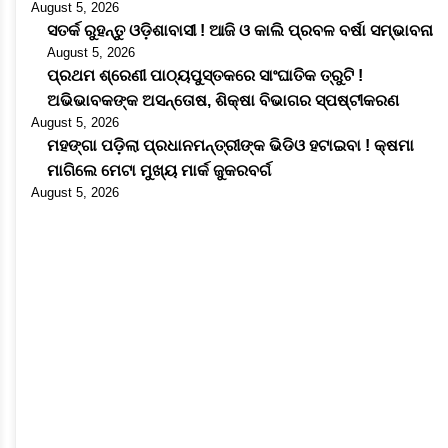
August 5, 2026
ସତର୍କ ରୁହନ୍ତୁ ଓଡ଼ିଶାବାସୀ ! ଆଜି ଓ କାଲି ପ୍ରବଳ ବର୍ଷା ସମ୍ଭାବନା
August 5, 2026
ପ୍ରଥମ ଶ୍ରେଣୀ ପାଠ୍ୟପୁସ୍ତକରେ ସାଂଘାତିକ ତ୍ରୁଟି !
ଅଭିଭାବକଙ୍କ ଅସନ୍ତୋଷ, ଶିକ୍ଷା ବିଭାଗର ସ୍ପଷ୍ଟୀକରଣ
August 5, 2026
ମହଙ୍ଗା ପଡ଼ିଲା ପ୍ରଧାନମନ୍ତ୍ରୀଙ୍କ ଭିଡିଓ ହଟାଇବା ! କ୍ଷମା
ମାଗିଲେ ମେଟା ମୁଖ୍ୟ ମାର୍କ ଜୁକରବର୍ଗ
August 5, 2026