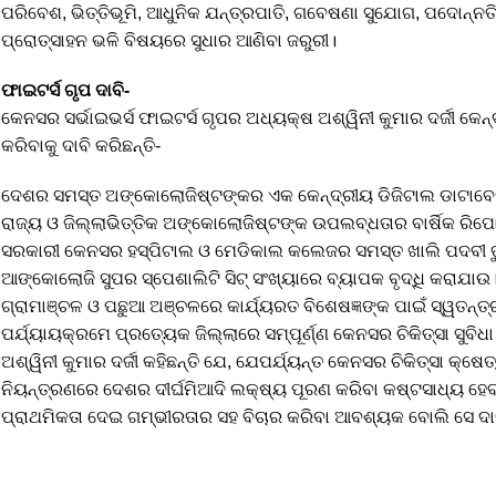
ପରିବେଶ, ଭିତ୍ତିଭୂମି, ଆଧୁନିକ ଯନ୍ତ୍ରପାତି, ଗବେଷଣା ସୁଯୋଗ, ପଦୋନ୍ନତି
ପ୍ରୋତ୍ସାହନ ଭଳି ବିଷୟରେ ସୁଧାର ଆଣିବା ଜରୁରୀ।
ଫାଇଟର୍ସ ଗୃପ ଦାବି-
କେନସର ସର୍ଭାଇଭର୍ସ ଫାଇଟର୍ସ ଗୃପର ଅଧ୍ୟକ୍ଷ ଅଶ୍ୱିନୀ କୁମାର ଦର୍ଜୀ କେ
କରିବାକୁ ଦାବି କରିଛନ୍ତି-
ଦେଶର ସମସ୍ତ ଅଙ୍କୋଲୋଜିଷ୍ଟଙ୍କର ଏକ କେନ୍ଦ୍ରୀୟ ଡିଜିଟାଲ ଡାଟାବେସ
ରାଜ୍ୟ ଓ ଜିଲ୍ଲାଭିତ୍ତିକ ଅଙ୍କୋଲୋଜିଷ୍ଟଙ୍କ ଉପଲବ୍ଧତାର ବାର୍ଷିକ ରିପ
ସରକାରୀ କେନସର ହସ୍ପିଟାଲ ଓ ମେଡିକାଲ କଲେଜର ସମସ୍ତ ଖାଲି ପଦବୀ ତ
ଆଙ୍କୋଲୋଜି ସୁପର ସ୍ପେଶାଲିଟି ସିଟ୍ ସଂଖ୍ୟାରେ ବ୍ୟାପକ ବୃଦ୍ଧି କରାଯାଉ
ଗ୍ରାମାଞ୍ଚଳ ଓ ପଛୁଆ ଅଞ୍ଚଳରେ କାର୍ଯ୍ୟରତ ବିଶେଷଜ୍ଞଙ୍କ ପାଇଁ ସ୍ୱତନ୍
ପର୍ଯ୍ୟାୟକ୍ରମେ ପ୍ରତ୍ୟେକ ଜିଲ୍ଲାରେ ସମ୍ପୂର୍ଣ୍ଣ କେନସର ଚିକିତ୍ସା ସୁବିଧା ଏ
ଅଶ୍ୱିନୀ କୁମାର ଦର୍ଜୀ କହିଛନ୍ତି ଯେ, ଯେପର୍ଯ୍ୟନ୍ତ କେନସର ଚିକିତ୍ସା କ୍
ନିୟନ୍ତ୍ରଣରେ ଦେଶର ଦୀର୍ଘମିଆଦି ଲକ୍ଷ୍ୟ ପୂରଣ କରିବା କଷ୍ଟସାଧ୍ୟ ହେବ।
ପ୍ରାଥମିକତା ଦେଇ ଗମ୍ଭୀରତାର ସହ ବିଚାର କରିବା ଆବଶ୍ୟକ ବୋଲି ସେ ଦାବି