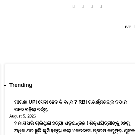
ଓଡ଼ିଆ
Engli
Live 
Trending
ମାଗଣା UPI ସେବା ହେବ କି ବନ୍ଦ ? RBI ଗଭର୍ଣ୍ଣରଙ୍କ ବୟାନ
ପରେ ବଢ଼ିଲା ଚର୍ଚ୍ଚା
August 5, 2026
୨ ମାସ ଧରି ଚାଲିଥିଲା ହତ୍ୟା ଷଡ଼ଯନ୍ତ୍ର ! ଶିକ୍ଷୟିତ୍ରୀଙ୍କୁ ୨୭ରୁ
ଅଧିକ ଥର ଛୁରି ଭୁସି ହତ୍ୟା କଲା ଏକତରଫା ପ୍ରେମ କରୁଥିବା ଯୁବକ