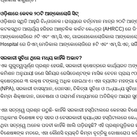
ଓଡ଼ିଶାରେ କେବଳ ୨୦ଟି ଆଙ୍କୋଲୋଜି ସିଟ୍
ଓଡ଼ିଶାର ସ୍ଥିତି ଆହୁରି ଚିନ୍ତାଜନକ। ରାଜ୍ୟରେ ବର୍ତ୍ତମାନ ମାତ୍ର ୨୦ଟି ଆ
କଟକସ୍ଥିତ ଆଚାର୍ଯ୍ୟ ହରିହର ଆଞ୍ଚଳିକ କର୍କଟ କେନ୍ଦ୍ର (AHRCC) ରେ ଡିଏ
ଆଙ୍କୋଲୋଜିରେ ୬ଟି ଏବଂ ଏମ୍.ସି.ଏଚ୍. ଗାଇନୋକୋଲୋଜିକାଲ ଆଙ୍କୋଲୋଜିର
Hospital ରେ ଡିଏମ୍ ମେଡିକାଲ ଆଙ୍କୋଲୋଜିରେ ୫ଟି ଏବଂ ଏମ୍.ସି.ଏଚ୍. ସର୍
ସରକାରୀ ସୁବିଧା ଥିଲେ ମଧ୍ୟ କାହିଁକି ଅଭାବ?
ଏକ ଗୁରୁତ୍ୱପୂର୍ଣ୍ଣ ପ୍ରଶ୍ନ ହେଉଛି, ସରକାରୀ କ୍ଷେତ୍ରରେ କାର୍ଯ୍ୟରତ ଅ
କମିଶନ ଅନୁଯାୟୀ ଜଣେ ସିନିୟର ରେସିଡେଣ୍ଟଙ୍କ ମାସିକ ବେତନ ପ୍ରାୟ 
କ୍ଷେତ୍ରରେ ୩ ଲକ୍ଷ ଟଙ୍କାରୁ ଅଧିକ ହୋଇଥାଏ। ଏହା ବ୍ୟତୀତ ମହଙ୍ଗା ଭତ
(NPA), ସରକାରୀ ବାସସ୍ଥାନ, ପେନସନ, ଚିକିତ୍ସା ସୁବିଧା ଓ ଅନ୍ୟାନ୍ୟ ସୁବି
କିମ୍ବା ଶିକ୍ଷାଦାନ, ଗବେଷଣା ଓ ପରାମର୍ଶ ମାଧ୍ୟମରେ ଅତିରିକ୍ତ ଆୟର ସୁ
ଏହା ସତ୍ତ୍ୱେ ପ୍ରଶ୍ନ ଉଠୁଛି- କାହିଁକି ସରକାରୀ ହସ୍ପିଟାଲରେ କେନସର ବିଶେଷ
ଅଧିକାଂଶ ବିଶେଷଜ୍ଞ ବଡ଼ ସହର ଓ ବେସରକାରୀ କ୍ୟାନ୍ସର ହସ୍ପିଟାଲରେ କେନ
ଥିବା ସତ୍ତ୍ୱେ ଅନେକ ପଦବୀ କାହିଁକି ଖାଲି ପଡ଼ିରହୁଛି? ଏହି ପ୍ରଶ୍ନଗୁଡ
ବିଶେଷଜ୍ଞଙ୍କ ମତରେ, ଏହା କୌଣସି ବ୍ୟକ୍ତି କିମ୍ବା ବୃତ୍ତିକୁ ଦୋଷାରୋପ କରିବ