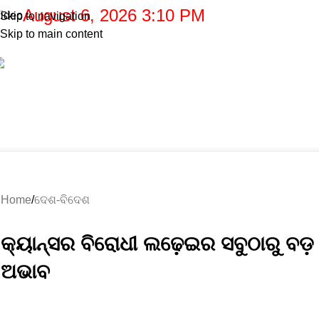
August 6, 2026 3:10 PM
ideo
Skip to navigation
Skip to main content
.
ରାଜ୍ୟ
ଦେଶ-ବିଦେଶ
ରାଜନୀତି
ଅପରାଧ
ବାଣିଜ୍ୟ
ଖେଳ
ରାଶିଫଳ
ମନୋରଞ୍ଜନ
Blog
Home
ଦେଶ-ବିଦେଶ
Home
ଦେଶ-ବିଦେଶ
କ୍ୟାନ୍ସର ବିରୋଧୀ ଲଢ଼େଇର ସବୁଠାରୁ ବଡ଼
ଅଭାବ