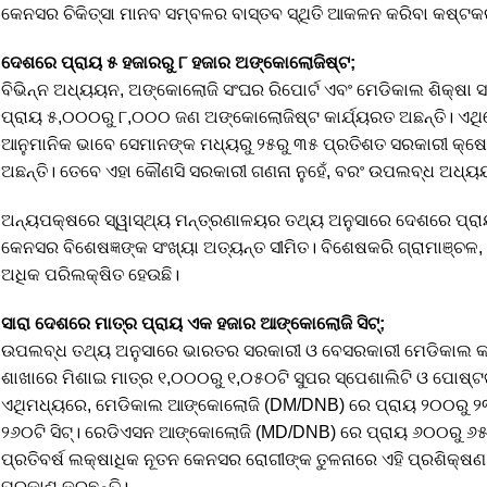
କେନସର ଚିକିତ୍ସା ମାନବ ସମ୍ବଳର ବାସ୍ତବ ସ୍ଥିତି ଆକଳନ କରିବା କଷ୍ଟକ
ଦେଶରେ ପ୍ରାୟ ୫ ହଜାରରୁ ୮ ହଜାର ଅଙ୍କୋଲୋଜିଷ୍ଟ;
ବିଭିନ୍ନ ଅଧ୍ୟୟନ, ଅଙ୍କୋଲୋଜି ସଂଘର ରିପୋର୍ଟ ଏବଂ ମେଡିକାଲ ଶିକ୍ଷ
ପ୍ରାୟ ୫,୦୦୦ରୁ ୮,୦୦୦ ଜଣ ଅଙ୍କୋଲୋଜିଷ୍ଟ କାର୍ଯ୍ୟରତ ଅଛନ୍ତି। ଏଥି
ଆନୁମାନିକ ଭାବେ ସେମାନଙ୍କ ମଧ୍ୟରୁ ୨୫ରୁ ୩୫ ପ୍ରତିଶତ ସରକାରୀ କ୍ଷେ
ଅଛନ୍ତି। ତେବେ ଏହା କୌଣସି ସରକାରୀ ଗଣନା ନୁହେଁ, ବରଂ ଉପଲବ୍ଧ ଅଧ୍
ଅନ୍ୟପକ୍ଷରେ ସ୍ୱାସ୍ଥ୍ୟ ମନ୍ତ୍ରଣାଳୟର ତଥ୍ୟ ଅନୁସାରେ ଦେଶରେ ପ୍ରାୟ
କେନସର ବିଶେଷଜ୍ଞଙ୍କ ସଂଖ୍ୟା ଅତ୍ୟନ୍ତ ସୀମିତ। ବିଶେଷକରି ଗ୍ରାମାଞ୍ଚଳ,
ଅଧିକ ପରିଲକ୍ଷିତ ହେଉଛି।
ସାରା ଦେଶରେ ମାତ୍ର ପ୍ରାୟ ଏକ ହଜାର ଆଙ୍କୋଲୋଜି ସିଟ୍;
ଉପଲବ୍ଧ ତଥ୍ୟ ଅନୁସାରେ ଭାରତର ସରକାରୀ ଓ ବେସରକାରୀ ମେଡିକାଲ କଲ
ଶାଖାରେ ମିଶାଇ ମାତ୍ର ୧,୦୦୦ରୁ ୧,୦୫୦ଟି ସୁପର ସ୍ପେଶାଲିଟି ଓ ପୋଷ୍ଟଗ
ଏଥିମଧ୍ୟରେ, ମେଡିକାଲ ଆଙ୍କୋଲୋଜି (DM/DNB) ରେ ପ୍ରାୟ ୨୦୦ରୁ ୨୩୫
୨୬୦ଟି ସିଟ୍। ରେଡିଏସନ ଆଙ୍କୋଲୋଜି (MD/DNB) ରେ ପ୍ରାୟ ୬୦୦ରୁ ୬୫୦ଟ
ପ୍ରତିବର୍ଷ ଲକ୍ଷାଧିକ ନୂତନ କେନସର ରୋଗୀଙ୍କ ତୁଳନାରେ ଏହି ପ୍ରଶିକ୍ଷଣ 
ପ୍ରକାଶ କରୁଛନ୍ତି।