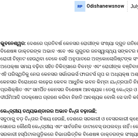
Odishanewsnow
Jul
ଭୁବନେଶ୍ୱର
: ଦେଶରେ ପ୍ରତିବର୍ଷ କେନସର ରୋଗୀଙ୍କ ସଂଖ୍ୟା ଦ୍ରୁତ ଗତିରେ
ବିଶେଷଜ୍ଞ ଡାକ୍ତରଙ୍କ ଅଭାବ ଏବେ ଏକ ଗୁରୁତର ଜନସ୍ୱାସ୍ଥ୍ୟ ସଙ୍କଟର 
ରୋଗୀ ଚିହ୍ନଟ ହେଉଥିବା ବେଳେ ସେହି ଅନୁପାତରେ ଅଙ୍କୋଲୋଜିଷ୍ଟଙ୍କ ସଂଖ୍
ଅପେକ୍ଷା ସମୟ ବଢ଼ିବା ସହିତ ଚିକିତ୍ସାରେ ବିଳମ୍ବ ଏବଂ ରୋଗୀଙ୍କ ବଞ୍ଚି
ଏହି ପରିସ୍ଥିତିକୁ ନେଇ କେନସର ସର୍ଭାଇଭର୍ସ ଫାଇଟର୍ସ ଗୃପ ର ଅଧ୍ୟକ୍ଷ ଅଶ୍ୱି
କେନସର ବିରୋଧରେ ଲଢ଼େଇ କେବଳ ଆଧୁନିକ ଭବନ କିମ୍ବା ଯନ୍ତ୍ରପାତି ନିର୍ମାଣ
ପ୍ରଶିକ୍ଷିତ ଏବଂ ସମର୍ପିତ କେନସର ବିଶେଷଜ୍ଞ ଆବଶ୍ୟକ। ତେଣୁ କେନ୍ଦ୍ର ଓ
ଦୀର୍ଘମିଆଦି ପଦକ୍ଷେପ ଗ୍ରହଣ କରିବା ନିହାତି ଆବଶ୍ୟକ ବୋଲି ସେ ଦାବି କର
କେନ୍ଦ୍ରୀୟ ତଥ୍ୟଭଣ୍ଡାରର ଅଭାବ ଚିନ୍ତା ବଢ଼ାଉଛି;
ସବୁଠାରୁ ବଡ଼ ଚିନ୍ତାର ବିଷୟ ହେଉଛି, ଦେଶରେ ସରକାରୀ ଓ ବେସରକାରୀ କ୍
ସେନେଇ କୌଣସି କେନ୍ଦ୍ରୀୟ ଏବଂ ସାର୍ବଜନିକ ଡାଟାବେସ୍ ଉପଲବ୍ଧ ନାହିଁ। କେନ
ସରକାରୀ ହସ୍ପିଟାଲଗୁଡ଼ିକରେ ବିଭାଗଭିତ୍ତିକ ବିଶେଷଜ୍ଞ ଡାକ୍ତରଙ୍କ ସଂଖ୍ୟ