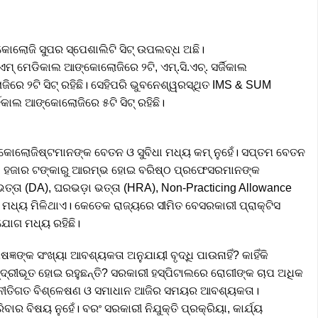
ଙ୍କୋଲୋଜି ସୁପର ସ୍ପେଶାଲିଟି ସିଟ୍ ଉପଲବ୍ଧ ଅଛି।
ମ୍ ମେଡିକାଲ ଆଙ୍କୋଲୋଜିରେ ୨ଟି, ଏମ୍.ସି.ଏଚ୍. ସର୍ଜିକାଲ
େ ୨ଟି ସିଟ୍ ରହିଛି। ସେହିପରି ଭୁବନେଶ୍ୱରସ୍ଥିତ IMS & SUM
ଜିକାଲ ଆଙ୍କୋଲୋଜିରେ ୫ଟି ସିଟ୍ ରହିଛି।
ଙ୍କୋଲୋଜିଷ୍ଟମାନଙ୍କ ବେତନ ଓ ସୁବିଧା ମଧ୍ୟ କମ୍ ନୁହେଁ। ସପ୍ତମ ବେତନ
୯୦ ହଜାର ଟଙ୍କାରୁ ଆରମ୍ଭ ହୋଇ ବରିଷ୍ଠ ପ୍ରଫେସରମାନଙ୍କ
୍ତା (DA), ଘରଭଡ଼ା ଭତ୍ତା (HRA), Non-Practicing Allowance
ଧା ମଧ୍ୟ ମିଳିଥାଏ। କେତେକ ରାଜ୍ୟରେ ସୀମିତ ବେସରକାରୀ ପ୍ରାକ୍ଟିସ
ଯୋଗ ମଧ୍ୟ ରହିଛି।
ଜ୍ଞଙ୍କ ସଂଖ୍ୟା ଆବଶ୍ୟକତା ଅନୁଯାୟୀ ବୃଦ୍ଧି ପାଉନାହିଁ? କାହିଁକି
୍ଦ୍ରୀଭୂତ ହୋଇ ରହୁଛନ୍ତି? ସରକାରୀ ହସ୍ପିଟାଲରେ ରୋଗୀଙ୍କ ଚାପ ଅଧିକ
଼ିକର ନୀତିଗତ ବିଶ୍ଳେଷଣ ଓ ସମାଧାନ ଆଜିର ସମୟର ଆବଶ୍ୟକତା।
ାର ବିଷୟ ନୁହେଁ। ବରଂ ସରକାରୀ ନିଯୁକ୍ତି ପ୍ରକ୍ରିୟା, କାର୍ଯ୍ୟ