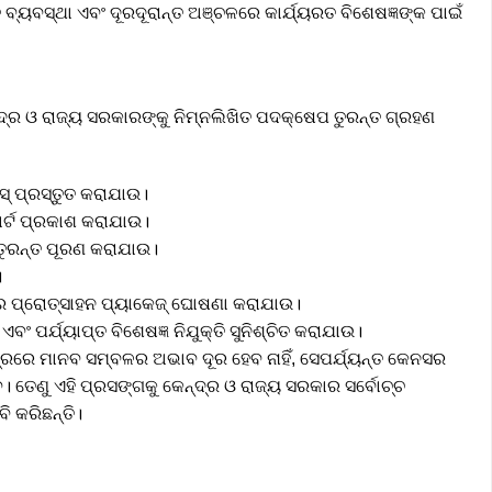
 ବ୍ୟବସ୍ଥା ଏବଂ ଦୂରଦୂରାନ୍ତ ଅଞ୍ଚଳରେ କାର୍ଯ୍ୟରତ ବିଶେଷଜ୍ଞଙ୍କ ପାଇଁ
ନ୍ଦ୍ର ଓ ରାଜ୍ୟ ସରକାରଙ୍କୁ ନିମ୍ନଲିଖିତ ପଦକ୍ଷେପ ତୁରନ୍ତ ଗ୍ରହଣ
୍ ପ୍ରସ୍ତୁତ କରାଯାଉ।
ୋର୍ଟ ପ୍ରକାଶ କରାଯାଉ।
ୁରନ୍ତ ପୂରଣ କରାଯାଉ।
।
ତ୍ର ପ୍ରୋତ୍ସାହନ ପ୍ୟାକେଜ୍ ଘୋଷଣା କରାଯାଉ।
ବଂ ପର୍ଯ୍ୟାପ୍ତ ବିଶେଷଜ୍ଞ ନିଯୁକ୍ତି ସୁନିଶ୍ଚିତ କରାଯାଉ।
ଷେତ୍ରରେ ମାନବ ସମ୍ବଳର ଅଭାବ ଦୂର ହେବ ନାହିଁ, ସେପର୍ଯ୍ୟନ୍ତ କେନସର
 ତେଣୁ ଏହି ପ୍ରସଙ୍ଗକୁ କେନ୍ଦ୍ର ଓ ରାଜ୍ୟ ସରକାର ସର୍ବୋଚ୍ଚ
 କରିଛନ୍ତି।