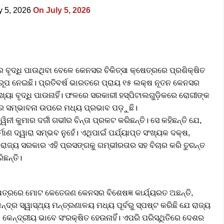
y 5, 2026
On July 5, 2026
 ବୃଦ୍ଧି ପାଉଥିବା ବେଳେ କେନସର ଚିକିତ୍ସା କ୍ଷେତ୍ରରେ ପ୍ରଶିକ୍ଷିତ
ରୂପ ନେଇଛି। ପ୍ରତିବର୍ଷ ଭାରତରେ ପ୍ରାୟ ୧୫ ଲକ୍ଷ ନୂତନ କେନସର
ୟା ବୃଦ୍ଧି ପାଉନାହିଁ। ଫଳରେ ସରକାରୀ ହସ୍ପିଟାଲଗୁଡ଼ିକରେ ରୋଗୀଙ୍କ
ବାର ସମ୍ଭାବନା ଉପରେ ମଧ୍ୟ ପ୍ରଭାବ ପଡ଼ୁଛି।
ନୀ କୁମାର ଦର୍ଜୀ ଗଭୀର ଚିନ୍ତା ପ୍ରକଟ କରିଛନ୍ତି। ସେ କହିଛନ୍ତି ଯେ,
 ଦ୍ୱାରା ସମ୍ଭବ ନୁହେଁ। ଏଥିପାଇଁ ପର୍ଯ୍ୟାପ୍ତ ସଂଖ୍ୟକ ଦକ୍ଷ,
 ରାଜ୍ୟ ସରକାର ଏହି ପ୍ରସଙ୍ଗକୁ ଗମ୍ଭୀରତାର ସହ ବିଚାର କରି ତୁରନ୍ତ
ିଛନ୍ତି।
ଷେତ୍ରରେ ମୋଟ କେତେଜଣ କେନସର ବିଶେଷଜ୍ଞ କାର୍ଯ୍ୟରତ ଅଛନ୍ତି,
୍ଦ୍ର ସ୍ୱାସ୍ଥ୍ୟ ମନ୍ତ୍ରଣାଳୟ ମଧ୍ୟ ପୂର୍ବରୁ ସ୍ପଷ୍ଟ କରିଛି ଯେ ରାଜ୍ୟ
ା କେନ୍ଦ୍ରୀୟ ଭାବେ ସଂରକ୍ଷିତ ହେଉନାହିଁ। ଏପରି ପରିସ୍ଥିତିରେ ଦେଶର