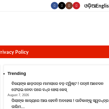
ଓଡ଼ିଆ
Engli
rivacy Policy
Live 
Trending
ବିଜୟଙ୍କ ଛାଡ଼ପତ୍ର ମାମଲାରେ ବଡ଼ ଟ୍ୱିଷ୍ଟ ! ପତ୍ନୀ ଆବେଦନ
ଫେରାଇ ନେବା ପରେ ବନ୍ଦ ହେଲା କେସ୍
August 7, 2026
ପିଲାଙ୍କ ଖାଦ୍ୟରେ ଆଉ ହେବନି ଅବହେଳା ! ପାଚିକାଙ୍କୁ ସ୍ୱତନ୍ତ୍ର
ତାଲିମ…