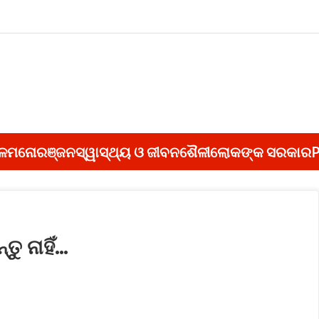
ଳ
ମନୋରଞ୍ଜନ
ସ୍ୱାସ୍ଥ୍ୟ ଓ ଜୀବନଶୈଳୀ
ଲୋକଙ୍କ ସରକାର
P
ୁ ନାହିଁ…