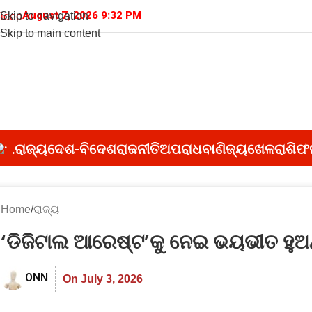
August 7, 2026 9:32 PM
Skip to navigation
ideo
Skip to main content
.
ରାଜ୍ୟ
ଦେଶ-ବିଦେଶ
ରାଜନୀତି
ଅପରାଧ
ବାଣିଜ୍ୟ
ଖେଳ
ରାଶିଫ
Home
ରାଜ୍ୟ
‘ଡିଜିଟାଲ ଆରେଷ୍ଟ’କୁ ନେଇ ଭୟଭୀତ ହୁଅନ୍ତ
ONN
On July 3, 2026