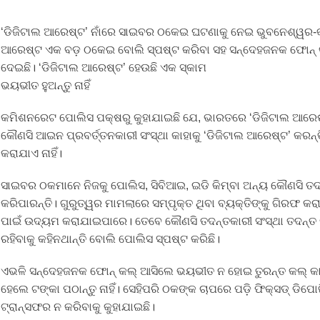
‘ଡିଜିଟାଲ ଆରେଷ୍ଟ’ ନାଁରେ ସାଇବର ଠକେଇ ଘଟଣାକୁ ନେଇ ଭୁବନେଶ୍ୱର-କ
ଆରେଷ୍ଟ ଏକ ବଡ଼ ଠକେଇ ବୋଲି ସ୍ପଷ୍ଟ କରିବା ସହ ସନ୍ଦେହଜନକ ଫୋନ୍ କଲ୍, 
ଦେଇଛି। ‘ଡିଜିଟାଲ ଆରେଷ୍ଟ’ ହେଉଛି ଏକ ସ୍କାମ
ଭୟଭୀତ ହୁଅନ୍ତୁ ନାହିଁ
କମିଶନରେଟ ପୋଲିସ ପକ୍ଷରୁ କୁହାଯାଇଛି ଯେ, ଭାରତରେ ‘ଡିଜିଟାଲ ଆରେଷ୍
କୌଣସି ଆଇନ ପ୍ରବର୍ତ୍ତନକାରୀ ସଂସ୍ଥା କାହାକୁ ‘ଡିଜିଟାଲ ଆରେଷ୍ଟ’ କରନ୍ତି
କରାଯାଏ ନାହିଁ।
ସାଇବର ଠକମାନେ ନିଜକୁ ପୋଲିସ, ସିବିଆଇ, ଇଡି କିମ୍ବା ଅନ୍ୟ କୌଣସି 
କରିପାରନ୍ତି। ଗୁରୁତ୍ୱର ମାମଲାରେ ସମ୍ପୃକ୍ତ ଥିବା ବ୍ୟକ୍ତିଙ୍କୁ ଗିରଫ 
ପାଇଁ ଉଦ୍ୟମ କରାଯାଇପାରେ। ତେବେ କୌଣସି ତଦନ୍ତକାରୀ ସଂସ୍ଥା ତଦନ୍ତ ନା
ରହିବାକୁ କହିନଥାନ୍ତି ବୋଲି ପୋଲିସ ସ୍ପଷ୍ଟ କରିଛି।
ଏଭଳି ସନ୍ଦେହଜନକ ଫୋନ୍ କଲ୍ ଆସିଲେ ଭୟଭୀତ ନ ହୋଇ ତୁରନ୍ତ କଲ୍ କାଟ
ହେଲେ ଟଙ୍କା ପଠାନ୍ତୁ ନାହିଁ। ସେହିପରି ଠକଙ୍କ ଚାପରେ ପଡ଼ି ଫିକ୍ସଡ୍ ଡିପୋଜ
ଟ୍ରାନ୍ସଫର ନ କରିବାକୁ କୁହାଯାଇଛି।