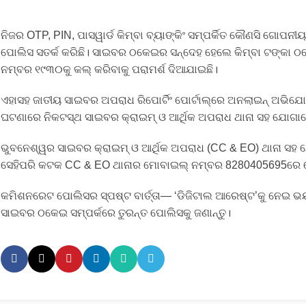
ନିଜର OTP, PIN, ପାସୱାର୍ଡ କିମ୍ବା ବ୍ୟାଙ୍କିଂ ସମ୍ପର୍କିତ କୌଣସି ଗୋପନ
ପୋଲିସ ସତର୍କ କରିଛି। ସାଇବର ଠକେଇର ସନ୍ଦେହ ହେଲେ କିମ୍ବା ଟଙ୍କା 
ନମ୍ବର ୧୯୩୦କୁ କଲ୍ କରିବାକୁ ପରାମର୍ଶ ଦିଆଯାଇଛି।
ଏହାସହ ଜାତୀୟ ସାଇବର ଅପରାଧ ରିପୋର୍ଟିଂ ପୋର୍ଟାଲ୍‌ରେ ଅନଲାଇନ୍ ଅଭିଯୋ
ଘଟଣାରେ ନିକଟସ୍ଥ ସାଇବର କ୍ରାଇମ୍ ଓ ଆର୍ଥିକ ଅପରାଧ ଥାନା ସହ ଯୋଗା
ଭୁବନେଶ୍ୱର ସାଇବର କ୍ରାଇମ୍ ଓ ଆର୍ଥିକ ଅପରାଧ (CC & EO) ଥାନା ସହ
ସେହିପରି କଟକ CC & EO ଥାନାର ମୋବାଇଲ୍ ନମ୍ବର 8280405695ରେ
କମିଶନରେଟ ପୋଲିସର ସ୍ପଷ୍ଟ ବାର୍ତ୍ତା— ‘ଡିଜିଟାଲ ଆରେଷ୍ଟ’କୁ ନେଇ ଭୟଭୀ
ସାଇବର ଠକେଇ ସମ୍ପର୍କରେ ତୁରନ୍ତ ପୋଲିସକୁ ଜଣାନ୍ତୁ।