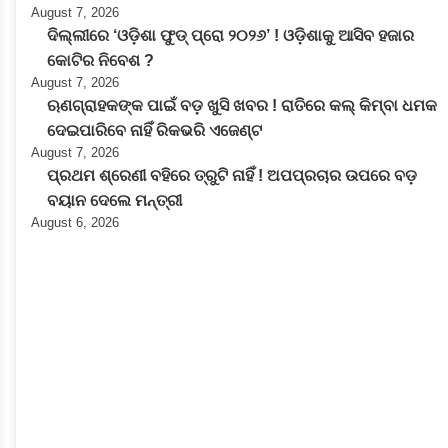
August 7, 2026
ଦିଲ୍ଲୀରେ ‘ଓଡ଼ିଶା ଫୁଡ୍ ପ୍ରୋ ୨୦୨୬’ ! ଓଡ଼ିଶାକୁ ଆସିବ ହଜାର
କୋଟିର ନିବେଶ ?
August 7, 2026
ଋଣଗ୍ରାହକଙ୍କ ପାଇଁ ବଡ଼ ଖୁସି ଖବର ! ରାତିରେ କଲ୍ କିମ୍ବା ଧମକ
ଦେଇପାରିବେ ନାହିଁ ରିକଭରି ଏଜେଣ୍ଟ
August 7, 2026
ପ୍ରଥମ ଶ୍ରେଣୀ ବହିରେ ତ୍ରୁଟି ନାହିଁ ! ଅପପ୍ରଚାର ଉପରେ ବଡ଼
ବୟାନ ଦେଲେ ମନ୍ତ୍ରୀ
August 6, 2026