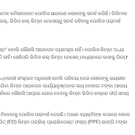
ଟକ କମିଶନରେଟ ପୋଲିସ ସାଧାରଣ ଲୋକଙ୍କୁ ସତର୍କ କରିଛି। ଡିଜିଟାଲ
ଭିଡିଓ କଲ୍ କିମ୍ବା ମେସେଜ୍‌ରୁ ସତର୍କ ରହିବାକୁ ପୋଲିସ ପରାମର୍ଶ
ଟ’ ବୋଲି କୌଣସି ଆଇନଗତ ବ୍ୟବସ୍ଥା ନାହିଁ। ପୋଲିସ କିମ୍ବା ଅନ୍ୟ
 ନାହିଁ। ସେହିପରି ଭିଡିଓ କଲ୍ କିମ୍ବା ମେସେଜ୍ ମାଧ୍ୟମରେ କାହାକୁ ଗିରଫ
ତଦନ୍ତକାରୀ ସଂସ୍ଥାର ଅଧିକାରୀ ବୋଲି ପରିଚୟ ଦେଇ ଲୋକଙ୍କୁ ଭୟଭୀତ
କରାଯିବା କିମ୍ବା ଆଇନଗତ କାର୍ଯ୍ୟାନୁଷ୍ଠାନର ଭୟ ଦେଖାଇ ଟଙ୍କା ଆଦାୟ
ଁରେ କୌଣସି ଆପ୍‌ରେ ଯୋଗ ଦେବାକୁ କିମ୍ବା ଭିଡିଓ କଲ୍‌ରେ ଦୀର୍ଘ ସମୟ
ିଦେବାକୁ ପୋଲିସ ପରାମର୍ଶ ଦେଇଛି। ଅଜଣା ବ୍ୟକ୍ତିଙ୍କ କଥାରେ କେବେ
ିଟ୍‌ (FD) କିମ୍ବା ପବ୍ଲିକ୍ ପ୍ରୋଭିଡେଣ୍ଟ ଫଣ୍ଡ୍‌ (PPF) ଭାଙ୍ଗି ଟଙ୍କା