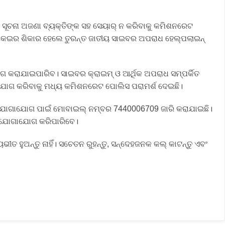
ୀୟ ସୂଚନା ଅଜଣା ବ୍ୟକ୍ତିଙ୍କ ସହ ସେୟାର୍ ନ କରିବାକୁ କମିଶନରେଟ
ଠକେଇର ଶିକାର ହେଲେ ତୁରନ୍ତ ଜାତୀୟ ସାଇବର ଅପରାଧ ହେଲ୍ପଲାଇନ୍
ଗ କରାଯାଇପାରିବ। ସାଇବର କ୍ରାଇମ୍ ଓ ଆର୍ଥିକ ଅପରାଧ ସମ୍ପର୍କିତ
ଯୋଗ କରିବାକୁ ମଧ୍ୟ କମିଶନରେଟ ପୋଲିସ ପରାମର୍ଶ ଦେଇଛି।
 ଯୋଗାଯୋଗ ପାଇଁ ମୋବାଇଲ୍ ନମ୍ବର 7440006709 ଜାରି କରାଯାଇଛି।
 ଯୋଗାଯୋଗ କରିପାରିବେ।
ତ ହୁଅନ୍ତୁ ନାହିଁ। ସଚେତନ ରୁହନ୍ତୁ, ସନ୍ଦେହଜନକ କଲ୍ କାଟନ୍ତୁ ଏବଂ