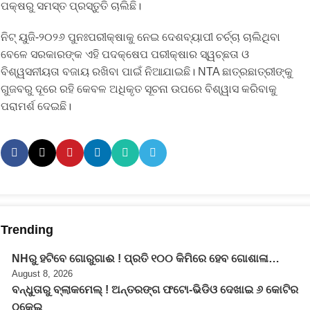
ପକ୍ଷରୁ ସମସ୍ତ ପ୍ରସ୍ତୁତି ଚାଲିଛି।
ନିଟ୍ ୟୁଜି-୨୦୨୬ ପୁନଃପରୀକ୍ଷାକୁ ନେଇ ଦେଶବ୍ୟାପୀ ଚର୍ଚ୍ଚା ଚାଲିଥିବା
ବେଳେ ସରକାରଙ୍କ ଏହି ପଦକ୍ଷେପ ପରୀକ୍ଷାର ସ୍ୱଚ୍ଛତା ଓ
ବିଶ୍ୱସନୀୟତା ବଜାୟ ରଖିବା ପାଇଁ ନିଆଯାଇଛି। NTA ଛାତ୍ରଛାତ୍ରୀଙ୍କୁ
ଗୁଜବରୁ ଦୂରେ ରହି କେବଳ ଅଧିକୃତ ସୂଚନା ଉପରେ ବିଶ୍ୱାସ କରିବାକୁ
ପରାମର୍ଶ ଦେଇଛି।
Trending
NHରୁ ହଟିବେ ଗୋରୁଗାଈ ! ପ୍ରତି ୧୦୦ କିମିରେ ହେବ ଗୋଶାଳା…
August 8, 2026
ବନ୍ଧୁତାରୁ ବ୍ଲାକମେଲ୍ ! ଅନ୍ତରଙ୍ଗ ଫଟୋ-ଭିଡିଓ ଦେଖାଇ ୬ କୋଟିର
ଠକେଇ