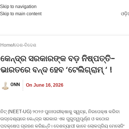
Skip to navigation
Skip to main content
ଓଡ଼
Home
ଦେଶ-ବିଦେଶ
କେନ୍ଦ୍ର ସରକାରଙ୍କ ବଡ଼ ନିଷ୍ପତ୍ତି-
ଭାରତରେ ବନ୍ଦ ହେବ ‘ଟେଲିଗ୍ରାମ୍ ‘ !
ONN
On June 16, 2026
ନିଟ୍ (NEET-UG) ୨୦୨୬ ପୁନଃପରୀକ୍ଷାକୁ ସ୍ୱଚ୍ଛ, ନିରପେକ୍ଷ କରିବା
ଉଦ୍ଦେଶ୍ୟରେ କେନ୍ଦ୍ର ସରକାର ଏକ ଗୁରୁତ୍ୱପୂର୍ଣ୍ଣ ଓ କଠୋର
ପଦକ୍ଷେପ ଗ୍ରହଣ କରିଛନ୍ତି। ଦେଶବ୍ୟାପୀ ଭାବେ ଲୋକପ୍ରିୟ ମେସେଜିଂ