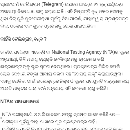
ପ୍ଲାଟଫର୍ମ ଟେଲିଗ୍ରାମ (Telegram) ଉପରେ ଆସନ୍ତା ୨୨ ଜୁନ୍ ପର୍ଯ୍ୟନ୍ତ
ଅସ୍ଥାୟୀ ନିଷେଧାଜ୍ଞା ଲାଗୁ କରାଯାଇଛି। ଏହି ନିଷ୍ପତ୍ତି ଜୁନ୍‌ ୨୧ରେ ହେବାକୁ
ଥିବା ନିଟ୍ ୟୁଜି ପୁନଃପରୀକ୍ଷା ପୂର୍ବରୁ ନିଆଯାଇଛି, ଯାହାଦ୍ୱାରା ପ୍ରଶ୍ନପତ୍ର
ଲିକ୍, ଠକେଇ ଏବଂ ଗୁଜବ ପ୍ରଚାରକୁ ରୋକାଯାଇପାରିବ।
କାହିଁକି ଟେଲିଗ୍ରାମ୍
ବନ୍ଦ
?
ଜାତୀୟ ପରୀକ୍ଷା ଏଜେନ୍ସି ବା National Testing Agency (NTA)ର ସୂଚନା
ଅନୁଯାୟୀ, କିଛି ଅସାଧୁ ବ୍ୟକ୍ତି ଟେଲିଗ୍ରାମ୍‌କୁ ବ୍ୟବହାର କରି
ଛାତ୍ରଛାତ୍ରୀଙ୍କୁ ଭୁଲ ସୂଚନା ଦେଉଥିଲେ। ପ୍ରଶ୍ନପତ୍ର ମିଳିବ ବୋଲି
ଲୋଭ ଦେଖାଇ ଟଙ୍କା ଆଦାୟ କରିବା ସହ “ପେପର୍ ଲିକ୍” କରାଯାଉଥିଲା।
ଏହାକୁ ରୋକିବା ପାଇଁ ଇଲେକ୍ଟ୍ରୋନିକ୍ସ ଓ ସୂଚନା ପ୍ରଯୁକ୍ତି ମନ୍ତ୍ରଣାଳୟ
ଆଇଟି ଆକ୍ଟର ଧାରା ୬୯A ଅନୁଯାୟୀ ଏହି କଟକଣା ଲାଗୁ କରିଛି।
NTAର ଆଡଭାଇଜରୀ
NTA ପରୀକ୍ଷାର୍ଥୀ ଓ ଅଭିଭାବକମାନଙ୍କୁ ସ୍ପଷ୍ଟ ଭାବେ କହିଛି ଯେ—
ପରୀକ୍ଷା ପୂର୍ବରୁ କାହା ପାଖରେ ମୂଳ ପ୍ରଶ୍ନପତ୍ର ନାହିଁ।
କୌଣସି ବ୍ୟକ୍ତି କିମ୍ବା ୱେବସାଇଟ୍ ପ୍ରଶ୍ନପତ୍ର ଦେବାକୁ ଦାବି କଲେ