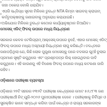
ତାହା ଠକେଇ ବୋଲି ଧରାଯିବ।
ଏପରି ସନ୍ଦିଗ୍ଧ ସୂଚନା ମିଳିଲେ ତୁରନ୍ତ NTA କିମ୍ବା ସାଇବର୍ କ୍ରାଇମ୍
କର୍ତ୍ତୃପକ୍ଷଙ୍କୁ ଜଣାଇବାକୁ ଅନୁରୋଧ କରାଯାଇଛି।
ଅଭିଯୋଗ ମିଳିଲେ ତୁରନ୍ତ କଠୋର କାର୍ଯ୍ୟାନୁଷ୍ଠାନ ନିଆଯିବ।
ମେସେଜ୍ ଏଡିଟ୍ ଫିଚର୍ ଉପରେ ମଧ୍ୟ ନିୟନ୍ତ୍ରଣ
ସରକାର କେବଳ ଟେଲିଗ୍ରାମ୍ ଆକ୍ସେସ୍ ଉପରେ ନୁହେଁ, ଏହାର ମେସେଜ୍ ଏଡିଟ୍
ଫିଚର୍ ଉପରେ ମଧ୍ୟ ଅସ୍ଥାୟୀ ନିୟନ୍ତ୍ରଣ ଲାଗୁ କରିଛନ୍ତି। ତଦନ୍ତରେ
ଜଣାପଡ଼ିଥିଲା ଯେ, କିଛି ଲୋକ ପୁରୁଣା ମେସେଜ୍‌କୁ ପରେ ବଦଳାଇ ଭୁଆଁ ବୁଲାଇ
ପ୍ରମାଣ ସୃଷ୍ଟି କରୁଥିଲେ ଏବଂ ପ୍ରଶ୍ନପତ୍ର ଲିକ୍ ହୋଇଥିବାର ଦାବି
କରୁଥିଲେ। ଏହି କାରଣରୁ ଏହି ବିଶେଷ ଫିଚର୍ ଉପରେ ମଧ୍ୟ କଟକଣା ଜାରି
ରହିବ।
ଓଡ଼ିଶାରେ ପରୀକ୍ଷା ବ୍ୟବସ୍ଥା
ଓଡ଼ିଶାର ୨୭ଟି ସହରର ୧୩୨ଟି ପରୀକ୍ଷା କେନ୍ଦ୍ରରେ ମୋଟ ୫୬,୯୮୩ ଜଣ
ପରୀକ୍ଷାର୍ଥୀ ନିଟ୍ ୟୁଜି-୨୦୨୬ ପୁନଃପରୀକ୍ଷା ଦେବେ । ପରୀକ୍ଷାକୁ ନିର୍ବିଘ୍ନ ଓ
ସୁରକ୍ଷିତ ଭାବେ ସମ୍ପନ୍ନ କରିବା ପାଇଁ କେନ୍ଦ୍ର ଓ ରାଜ୍ୟ ସରକାରଙ୍କ