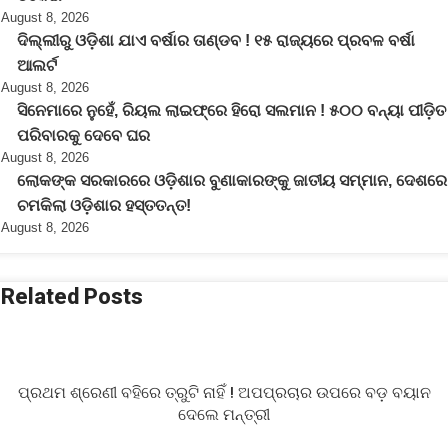
August 8, 2026
ଦିଲ୍ଲୀରୁ ଓଡ଼ିଶା ଯାଏ ବର୍ଷାର ତାଣ୍ଡବ ! ୧୫ ରାଜ୍ୟରେ ପ୍ରବଳ ବର୍ଷା
ଆଲର୍ଟ
August 8, 2026
ସିନେମାରେ ନୁହେଁ, ରିୟଲ ଲାଇଫ୍‌ରେ ହିରୋ ସଲମାନ ! ୫୦୦ ବନ୍ୟା ପୀଡ଼ିତ
ପରିବାରକୁ ଦେବେ ଘର
August 8, 2026
ଲୋକଙ୍କ ସରକାରରେ ଓଡ଼ିଶାର ବୁଣାକାରଙ୍କୁ ଜାତୀୟ ସମ୍ମାନ, ଦେଶରେ
ଚମକିଲା ଓଡ଼ିଶାର ହସ୍ତତନ୍ତ!
August 8, 2026
Related Posts
ପ୍ରଥମ ଶ୍ରେଣୀ ବହିରେ ତ୍ରୁଟି ନାହିଁ ! ଅପପ୍ରଚାର ଉପରେ ବଡ଼ ବୟାନ
ଦେଲେ ମନ୍ତ୍ରୀ