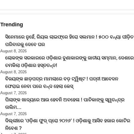
Trending
ସିନେମାରେ ନୁହେଁ, ରିୟଲ ଲାଇଫ୍‌ରେ ହିରୋ ସଲମାନ ! ୫୦୦ ବନ୍ୟା ପୀଡ଼ିତ
ପରିବାରକୁ ଦେବେ ଘର
August 8, 2026
ଲୋକଙ୍କ ସରକାରରେ ଓଡ଼ିଶାର ବୁଣାକାରଙ୍କୁ ଜାତୀୟ ସମ୍ମାନ, ଦେଶରେ
ଚମକିଲା ଓଡ଼ିଶାର ହସ୍ତତନ୍ତ!
August 8, 2026
ବିଜୟଙ୍କ ଛାଡ଼ପତ୍ର ମାମଲାରେ ବଡ଼ ଟ୍ୱିଷ୍ଟ ! ପତ୍ନୀ ଆବେଦନ
ଫେରାଇ ନେବା ପରେ ବନ୍ଦ ହେଲା କେସ୍
August 7, 2026
ପିଲାଙ୍କ ଖାଦ୍ୟରେ ଆଉ ହେବନି ଅବହେଳା ! ପାଚିକାଙ୍କୁ ସ୍ୱତନ୍ତ୍ର
ତାଲିମ…
August 7, 2026
ଦିଲ୍ଲୀରେ ‘ଓଡ଼ିଶା ଫୁଡ୍ ପ୍ରୋ ୨୦୨୬’ ! ଓଡ଼ିଶାକୁ ଆସିବ ହଜାର କୋଟିର
ନିବେଶ ?