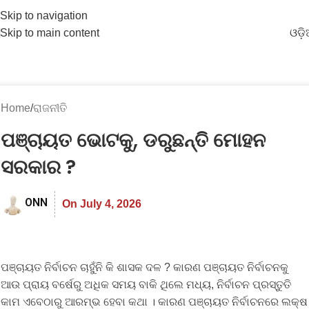
Skip to navigation
Skip to main content
ଓଡ଼
Home
ରାଜନୀତି
ପଞ୍ଚାୟତ ଭୋଟକୁ, ଡରୁଛନ୍ତି ମୋହନ
ସରକାର ?
ONN
On July 4, 2026
ପଞ୍ଚାୟତ ନିର୍ବାଚନ ଚାହୁଁନି କି ଶାସକ ଦଳ ? କାରଣ ପଞ୍ଚାୟତ ନିର୍ବାଚନକୁ
ଆଉ ପ୍ରାୟ ବର୍ଷେରୁ ଅଧିକ ସମୟ ବାକି ଥିଲେ ମଧ୍ୟ, ନିର୍ବାଚନ ପ୍ରସ୍ତୁତି
କାମ ଏବେଠାରୁ ଆରମ୍ଭ ହେବା କଥା । କାରଣ ପଞ୍ଚାୟତ ନିର୍ବାଚନରେ ଲକ୍ଷ