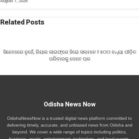
August 7, 2026
Related Posts
ସିନେମାରେ ନୁହେଁ, ରିୟଲ ଲାଇଫ୍‌ରେ ହିରୋ ସଲମାନ ! ୫୦୦ ବନ୍ୟା ପୀଡ଼ିତ
ପରିବାରକୁ ଦେବେ ଘର
Odisha News Now
OdishaNewsNow is a trusted digital news platform committed to
delivering timely, accurate, and unbiased news from Odisha and
beyond. We cover a wide range of topics including politics,
business, sports, entertainment, technology, and local events,