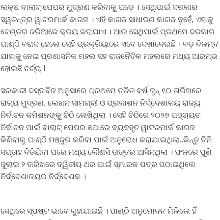
ଲକ୍ଷ ବାଲାଟ୍ ପେପର ମୁଦ୍ରଣ କରିବାକୁ ପଡ଼େ । ସେଥିପାଇଁ ଦରକାର
ସ୍ୱତନ୍ତ୍ର ୱାଟରମାର୍କ କାଗଜ । ଏହି କାଗଜ ସାଧାରଣ କାଗଜ ନୁହେଁ, ଏହାକୁ
ଟେଣ୍ଡର ଜରିଆରେ କ୍ରୟ କରାଯାଏ । ଆଉ ସେଥିପାଇଁ ପ୍ରଥମେ ଦରକାର
ପାଣ୍ଠି ବରାଦ ହେଲେ ସେହି ପ୍ରକ୍ରିୟାରେ ଏବେ ଦେଖାଦେଇଛି । ବଡ଼ ବିଳମ୍ବ
ଯାହାକୁ ନେଇ ପ୍ରଶାସନିକ ମହଲ ସହ ରାଜନୈତିକ ମହଲରେ ମଧ୍ୟ ଆରମ୍ଭ
ହୋଇଛି ଚର୍ଚ୍ଚା !
ସରକାରୀ ଦସ୍ତାବିଜ ଅନୁସାରେ ପ୍ରଥମେ ଚଳିତ ବର୍ଷ ଜୁନ୍ ୧୦ ତାରିଖରେ
ରାଜ୍ୟ ମୁଦ୍ରଣ, ଲେଖନ ସାମଗ୍ରୀ ଓ ପ୍ରକାଶନ ନିର୍ଦ୍ଦେଶାଳୟ ରାଜ୍ୟ
ନିର୍ବାଚନ କମିଶନଙ୍କୁ ଚିଠି ଲେଖିଥିଲା । ସେହି ଚିଠିରେ ୨୦୨୭ ପଞ୍ଚାୟତ
ନିର୍ବାଚନ ପାଇଁ ବାଲାଟ୍ ପେପର ଛପାରେ ବ୍ୟବହୃତ ୱାଟରମାର୍କ କାଗଜ
କିଣିବାକୁ ପାଣ୍ଠି ମଞ୍ଜୁର କରିବା ପାଇଁ ଅନୁରୋଧ କରାଯାଇଥିଲା..କିନ୍ତୁ ତିନି
ସପ୍ତାହ ବିତିଯିବା ପରେ ମଧ୍ୟ କୌଣସି ଉତ୍ତର ଆସିନଥିଲା । ଫଳରେ ପୁଣି
ଜୁଲାଇ ୨ ତାରିଖରେ ଦ୍ୱିତୀୟ ଥର ପାଇଁ ସ୍ମାରକ ପତ୍ର ପଠାଇଥିଲେ
ନିର୍ଦ୍ଦେଶାଳୟର ନିର୍ଦ୍ଦେଶକ ।
ସେଥିରେ ସ୍ପଷ୍ଟ ଭାବେ କୁହାଯାଇଛି । ପାଣ୍ଠି ଅନୁମୋଦନ ମିଳିଲେ ହିଁ