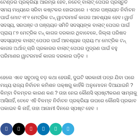
ଟେଣ୍ଡର ପ୍ରକ୍ରିୟା ଆରମ୍ଭ ହେବ, ନଚେତ୍ ବାଲାଟ୍ ପେପର ପ୍ରସ୍ତୁତି
ସମୟ ମଧ୍ୟରେ ସରିବା କଷ୍ଟକର ହୋଇପାରେ । ଏଥର ପଞ୍ଚାୟତ ନିର୍ବାଚନ
ପାଇଁ ମୋଟ ୧୮୧ ମେଟ୍ରିକ ଟନ୍ ୱାଟରମାର୍କ କାଗଜ ଆବଶ୍ୟକ ହେବ। ୱାର୍ଡ
ସଦସ୍ୟ, ସରପଞ୍ଚ ଓ ପଞ୍ଚାୟତ ସମିତି ସଦସ୍ୟଙ୍କ ବାଲାଟ୍ ପେପର ପାଇଁ
ପ୍ରାୟ ୮୭ ମେଟ୍ରିକ ଟନ୍ କାଗଜ ଦରକାର ଥିବାବେଳେ, ଜିଲ୍ଲା ପରିଷଦ
ସଦସ୍ୟଙ୍କ ବାଲାଟ୍ ପେପର ପାଇଁ ଆବଶ୍ୟକ ପ୍ରାୟ ୯୪ ମେଟ୍ରିକ ଟନ୍
କାଗଜ ଅର୍ଥାତ୍ ଚାରି ପ୍ରକାରର ବାଲାଟ୍ ପେପର ମୁଦ୍ରଣ ପାଇଁ ବହୁ
ପରିମାଣର ୱାଟରମାର୍କ କାଗଜ ଦରକାର ପଡ଼ିବ ।
ହେଲେ ଏବେ ସବୁଠାରୁ ବଡ଼ କଥା ହେଉଛି, ଦୁଇଟି ସରକାରୀ ପତ୍ର ଯିବା ପରେ
ମଧ୍ୟ ରାଜ୍ୟ ନିର୍ବାଚନ କମିଶନ ପକ୍ଷରୁ କାହିଁକି ଅନୁମୋଦନ ଦିଆଯାଇନି ?
କିମ୍ବା ବିଳମ୍ବର କାରଣ କଣ ? ତାହା ନେଇ କୌଣସି ସ୍ପଷ୍ଟୀକରଣ ସାମ୍ନାକୁ
ଆସିନାହିଁ, ତେବେ ଏହି ବିଳମ୍ବ ନିର୍ବାଚନ ପ୍ରକ୍ରିୟା ଉପରେ କୌଣସି ପ୍ରଭାବ
ପକାଇବ କି ନାହିଁ, ତାହା ଆଗାମୀ ଦିନରେ ସ୍ପଷ୍ଟ ହେବ ।