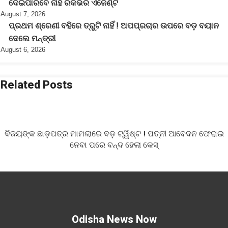
ଦେଇପାରିବେ ନାହିଁ ରିକଭରି ଏଜେଣ୍ଟ
August 7, 2026
ପ୍ରଥମ ଶ୍ରେଣୀ ବହିରେ ତ୍ରୁଟି ନାହିଁ ! ଅପପ୍ରଚାର ଉପରେ ବଡ଼ ବୟାନ
ଦେଲେ ମନ୍ତ୍ରୀ
August 6, 2026
Related Posts
ବିଜୟଙ୍କ ଛାଡ଼ପତ୍ର ମାମଲାରେ ବଡ଼ ଟ୍ୱିଷ୍ଟ ! ପତ୍ନୀ ଆବେଦନ ଫେରାଇ
ନେବା ପରେ ବନ୍ଦ ହେଲା କେସ୍
Odisha News Now