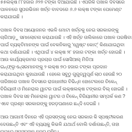
୫୫ଲକ୍ଷ ୮୮ହଜାର ୬୨୭ ଟଙ୍କା ଦିଆଯାଇଛି । ଏପରିକି ପଖାଳ ଦିବସରେ
ପାଳନରେ ସୁପରଭିଜନ ଖର୍ଚ୍ଚ ବାବଦରେ ୬.୬ ଲକ୍ଷ ଟଙ୍କା ପେମେଣ୍ଟ
କରାଯାଇଛି ।
ପଖାଳ ଦିବସ ଆୟୋଜନର ଏଭଳି ମୋଟା ଖର୍ଚ୍ଚକୁ ନେଇ ସରକାରଙ୍କୁ
ଚାରିଆଡ଼ୁ ସମାଲୋଚନା କରାଯାଉଛି । ଏହି ଖର୍ଚ୍ଚ ତାଲିକାରେ ପଖାଳ ପରଷିବା
ପାଇଁ ବ୍ୟକ୍ତିମାନଙ୍କ ପାଇଁ ବେକନିକାରୁ ‘ୱେଷ୍ଟ କୋଟ୍’ କିଣାଯାଇଥିବା
କଥା ଦର୍ଶାଯାଇଛି । ଏଥିପାଇଁ ୪ ଲକ୍ଷ ୨୮ ହଜାର ଟଙ୍କା ଖର୍ଚ୍ଚ ହୋଇଛି ।
ଆଉ କାର୍ଯ୍ୟକ୍ରମର ପ୍ରଚାର ପାଇଁ ସୋସିଆଲ୍ ମିଡିଆ
ଇନ୍‌ଫ୍ଲୁଏନ୍ସରମାନଙ୍କୁ ୨ ଲକ୍ଷ ୭୦ ହଜାର ଟଙ୍କା ପ୍ରଦାନ
କରାଯାଇଥିବା କୁହାଯାଉଛି । ହେଲେ ସବୁଠୁ ଗୁରୁତ୍ୱପୂର୍ଣ ଲାଠ ହେଉଛି ୨୦
ତାରିଖରେ ପଖାଳ ଦିବସରେ ରାଜଧାନୀର ବିଭିନ୍ନ ହୋଟେଲରେ ଚିକେନ୍
ବିରିୟାନୀ ଓ ମିନେରାଲ ୱାଟର ପାଇଁ ଲକ୍ଷଲକ୍ଷ ଟଙ୍କାର ବିଲ୍ ହୋଇଛି ।
ପଖାଳ ଦିବସ ସହ ମିନେରାଲ ୱାଟର ଓ ଚିକେନ୍ ବିରିୟାନୀର ସମ୍ପର୍କ କଣ ?
ଏବେ ପ୍ରଶ୍ନ ସରକାରଙ୍କୁ ହରଡ଼ଘଣାରେ ଛନ୍ଦି ଦେଇଛି ।
ଆଉ ଆଗାମୀ ଦିନରେ ଏହି ପ୍ରସଙ୍ଗକୁ ନେଇ ସରକାର କି ସ୍ପଷ୍ଟୀକରଣ
ଦେଉଛନ୍ତି ଏବଂ ଏହି ବ୍ୟୟକୁ କିଭଳି ଯଥାର୍ଥ ବୋଲି ଦର୍ଶାଉଛନ୍ତି, ତାହା
ଉପରେ ସମସ୍ତଙ୍କ ନଜର ରହିବ।