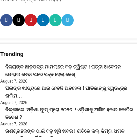
Trending
ବିଜୟଙ୍କ ଛାଡ଼ପତ୍ର ମାମଲାରେ ବଡ଼ ଟ୍ୱିଷ୍ଟ ! ପତ୍ନୀ ଆବେଦନ
ଫେରାଇ ନେବା ପରେ ବନ୍ଦ ହେଲା କେସ୍
August 7, 2026
ପିଲାଙ୍କ ଖାଦ୍ୟରେ ଆଉ ହେବନି ଅବହେଳା ! ପାଚିକାଙ୍କୁ ସ୍ୱତନ୍ତ୍ର
ତାଲିମ…
August 7, 2026
ଦିଲ୍ଲୀରେ ‘ଓଡ଼ିଶା ଫୁଡ୍ ପ୍ରୋ ୨୦୨୬’ ! ଓଡ଼ିଶାକୁ ଆସିବ ହଜାର କୋଟିର
ନିବେଶ ?
August 7, 2026
ଋଣଗ୍ରାହକଙ୍କ ପାଇଁ ବଡ଼ ଖୁସି ଖବର ! ରାତିରେ କଲ୍ କିମ୍ବା ଧମକ