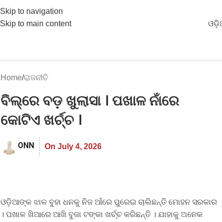
Skip to navigation
Skip to main content
ଓଡ଼
Home
ରାଜନୀତି
ବିଲ୍‌ରେ ବଡ଼ ଖୁଲାସା । ପଖାଳ ନାଁରେ
କୋଟିଏ ଖର୍ଚ୍ଚ ।
ONN
On July 4, 2026
ଓଡ଼ିଆଙ୍କ ଝାଳ ବୁହା ଧନକୁ ନିଜ ଆଁରେ ପୁରେଇ ଚାଲିଛନ୍ତି ମୋହନ ସରକାର
। ପଖାଳ ଖିଆରେ ଆଖି ବୁଜା ଟଙ୍କା ଖର୍ଚ୍ଚ କରିଛନ୍ତି । ଯାହାକୁ ଅନେକ