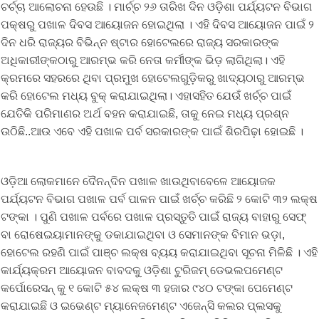
ଚର୍ଚ୍ଚା ଆଲୋଚନା ହେଉଛି । ମାର୍ଚ୍ଚ ୨୬ ତାରିଖ ଦିନ ଓଡ଼ିଶା ପର୍ଯ୍ୟଟନ ବିଭାଗ
ପକ୍ଷରୁ ପଖାଳ ଦିବସ ଆୟୋଜନ ହୋଇଥିଲା । ଏହି ଦିବସ ଆୟୋଜନ ପାଇଁ ୨
ଦିନ ଧରି ରାଜ୍ୟର ବିଭିନ୍ନ ଷ୍ଟାର ହୋଟେଲରେ ରାଜ୍ୟ ସରକାରଙ୍କ
ଅଧିକାରୀଙ୍କଠାରୁ ଆରମ୍ଭ କରି ନେତା କର୍ମୀଙ୍କ ଭିଡ଼ ଲାଗିଥିଲା। ଏହି
କ୍ରମରେ ସହରରେ ଥିବା ପ୍ରମୁଖ ହୋଟେଲଗୁଡ଼ିକରୁ ଖାଦ୍ୟଠାରୁ ଆରମ୍ଭ
କରି ହୋଟେଲ ମଧ୍ୟ ବୁକ୍ କରାଯାଇଥିଲା। ଏହାସହିତ ଯେଉଁ ଖର୍ଚ୍ଚ ପାଇଁ
ଯେତିକି ପରିମାଣର ଅର୍ଥ ବହନ କରାଯାଇଛି, ତାକୁ ନେଇ ମଧ୍ୟ ପ୍ରଶ୍ନ
ଉଠିଛି..ଆଉ ଏବେ ଏହି ପଖାଳ ପର୍ବ ସରକାରଙ୍କ ପାଇଁ ଶିରପିଢ଼ା ହୋଇଛି ।
ଓଡ଼ିଆ ଲୋକମାନେ ଦୈନନ୍ଦିନ ପଖାଳ ଖାଉଥିବାବେଳେ ଆୟୋଜକ
ପର୍ଯ୍ୟଟନ ବିଭାଗ ପଖାଳ ପର୍ବ ପାଳନ ପାଇଁ ଖର୍ଚ୍ଚ କରିଛି ୨ କୋଟି ୩୨ ଲକ୍ଷ
ଟଙ୍କା । ପୁଣି ପଖାଳ ପର୍ବରେ ପଖାଳ ପ୍ରସ୍ତୁତି ପାଇଁ ରାଜ୍ୟ ବାହାରୁ ସେଫ୍
ବା ରୋଷେଇୟାମାନଙ୍କୁ ଡକାଯାଇଥିବା ଓ ସେମାନଙ୍କ ବିମାନ ଭଡ଼ା,
ହୋଟେଲ ରହଣି ପାଇଁ ପାଞ୍ଚ ଲକ୍ଷ ବ୍ୟୟ କରାଯାଇଥିବା ସୂଚନା ମିଳିଛି । ଏହି
କାର୍ଯ୍ୟକ୍ରମ ଆୟୋଜନ ବାବଦକୁ ଓଡ଼ିଶା ଟୁରିଜମ୍ ଡେଭଲପମେଣ୍ଟ
କର୍ପୋରେସନ୍ କୁ ୧ କୋଟି ୫୪ ଲକ୍ଷ ୩ ହଜାର ୯୪୦ ଟଙ୍କା ପେମେଣ୍ଟ
କରାଯାଇଛି ଓ ଇଭେଣ୍ଟ ମ୍ୟାନେଜମେଣ୍ଟ ଏଜେନ୍ସି କଲର ପ୍ଲସକୁ