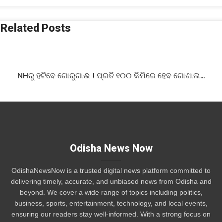
Related Posts
NHରୁ ହଟିବେ ଗୋରୁଗାଈ ! ପ୍ରତି ୧୦୦ କିମିରେ ହେବ ଗୋଶାଳା…
Odisha News Now
OdishaNewsNow is a trusted digital news platform committed to
delivering timely, accurate, and unbiased news from Odisha and
beyond. We cover a wide range of topics including politics,
business, sports, entertainment, technology, and local events,
ensuring our readers stay well-informed. With a strong focus on