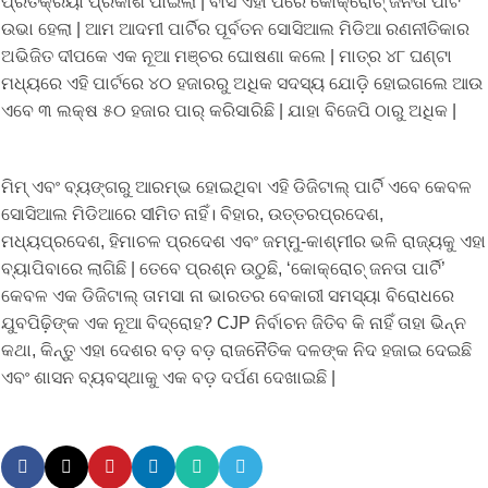
ପ୍ରତିକ୍ରିୟା ପ୍ରକାଶ ପାଇଲା | ବାସ ଏହା ପରେ କୋକ୍ରୋଚ୍ ଜନତା ପାର୍ଟି
ଉଭା ହେଲା | ଆମ ଆଦମୀ ପାର୍ଟିର ପୂର୍ବତନ ସୋସିଆଲ ମିଡିଆ ରଣନୀତିକାର
ଅଭିଜିତ ଦୀପକେ ଏକ ନୂଆ ମଞ୍ଚର ଘୋଷଣା କଲେ | ମାତ୍ର ୪୮ ଘଣ୍ଟା
ମଧ୍ୟରେ ଏହି ପାର୍ଟରେ ୪୦ ହଜାରରୁ ଅଧିକ ସଦସ୍ୟ ଯୋଡ଼ି ହୋଇଗଲେ ଆଉ
ଏବେ ୩ ଲକ୍ଷ ୫୦ ହଜାର ପାର୍ କରିସାରିଛି | ଯାହା ବିଜେପି ଠାରୁ ଅଧିକ |
ମିମ୍ ଏବଂ ବ୍ୟଙ୍ଗରୁ ଆରମ୍ଭ ହୋଇଥିବା ଏହି ଡିଜିଟାଲ୍ ପାର୍ଟି ଏବେ କେବଳ
ସୋସିଆଲ ମିଡିଆରେ ସୀମିତ ନାହିଁ। ବିହାର, ଉତ୍ତରପ୍ରଦେଶ,
ମଧ୍ୟପ୍ରଦେଶ, ହିମାଚଳ ପ୍ରଦେଶ ଏବଂ ଜମ୍ମୁ-କାଶ୍ମୀର ଭଳି ରାଜ୍ୟକୁ ଏହା
ବ୍ୟାପିବାରେ ଲାଗିଛି | ତେବେ ପ୍ରଶ୍ନ ଉଠୁଛି, ‘କୋକ୍ରୋଚ୍ ଜନତା ପାର୍ଟି’
କେବଳ ଏକ ଡିଜିଟାଲ୍ ତାମସା ନା ଭାରତର ବେକାରୀ ସମସ୍ୟା ବିରୋଧରେ
ଯୁବପିଢ଼ିଙ୍କ ଏକ ନୂଆ ବିଦ୍ରୋହ? CJP ନିର୍ବାଚନ ଜିତିବ କି ନାହିଁ ତାହା ଭିନ୍ନ
କଥା, କିନ୍ତୁ ଏହା ଦେଶର ବଡ଼ ବଡ଼ ରାଜନୈତିକ ଦଳଙ୍କ ନିଦ ହଜାଇ ଦେଇଛି
ଏବଂ ଶାସନ ବ୍ୟବସ୍ଥାକୁ ଏକ ବଡ଼ ଦର୍ପଣ ଦେଖାଇଛି |