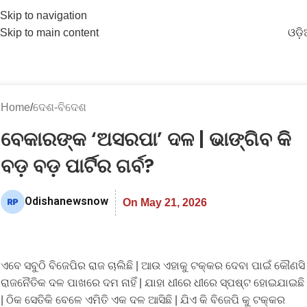
Skip to navigation
Skip to main content
ଓଡ଼
Home
ଦେଶ-ବିଦେଶ
ବେକାରଙ୍କ ‘ଅସରପା’ ଦଳ | ଭାଙ୍ଗିବ କି
ବଡ଼ ବଡ଼ ପାର୍ଟିର ଗର୍ବ?
Odishanewsnow
On May 21, 2026
ଏବେ ସବୁଠି ବିଜେପିର ରାଜ ଚାଲିଛି | ଆଉ ଏହାକୁ ଟକ୍କର ଦେବା ପାଇଁ କୌଣସି
ରାଜନୈତିକ ଦଳ ପାଖରେ ଦମ ନାହିଁ | ଯାହା ଧୀରେ ଧୀରେ ସ୍ପଷ୍ଟ ହୋଇଯାଇଛି
| ଠିକ ସେତିକି ବେଳେ ଏମିତି ଏକ ଦଳ ଆସିଛି | ଯିଏ କି ବିଜେପି କୁ ଟକ୍କର