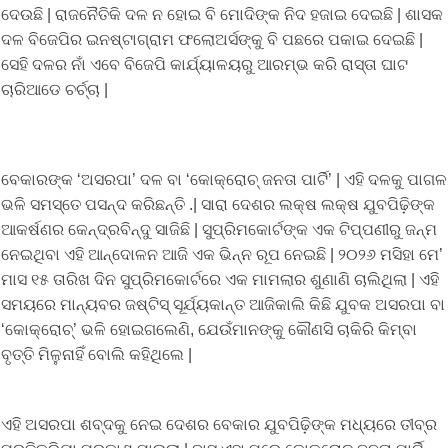
ଦେଉଛି | ରାଜନୈତିକି ଦଳ ନ ହୋଇ ବି ମୋଦିଙ୍କ ନିଦ ହଜାଇ ଦେଇଛି | ଶାସକ
ଦଳ ବିଜେପିର ଇନଷ୍ଟାଗ୍ରାମ ଫଲୋଅର୍ସଙ୍କୁ ବି ପଛରେ ପକାଇ ଦେଇଛି |
ସେହି ଦଳର ନାଁ ଏବେ ବିଜେପି କାର୍ଯ୍ୟାଳୟରୁ ଆରମ୍ଭ କରି ରାସ୍ତା ଘାଟ
ଚାରିଆଡେ ଚର୍ଚ୍ଚା |
ବେକାରଙ୍କ ‘ଅସରପା’ ଦଳ ବା ‘କୋକ୍ରୋଚ୍ ଜନତା ପାର୍ଟି’ | ଏହି ଦଳକୁ ପାଗଳ
ଭଳି ସମସ୍ତେ ପସନ୍ଦ କରିଛନ୍ତି .| ସାରା ଦେଶର ଲକ୍ଷ ଲକ୍ଷ ଯୁବପିଢ଼ିଙ୍କ
ଆକର୍ଷଣର କେନ୍ଦ୍ରବିନ୍ଦୁ ସାଜିଛି | ସୁପ୍ରିମକୋର୍ଟଙ୍କ ଏକ ଟିପ୍ପଣୀରୁ ଜନ୍ମ
ନେଇଥିବା ଏହି ଆନ୍ଦୋଳନ ଆଜି ଏକ ଭିନ୍ନ ରୂପ ନେଇଛି | ୨୦୨୬ ମସିହା ମେ’
ମାସ ୧୫ ତାରିଖ ଦିନ ସୁପ୍ରିମକୋର୍ଟରେ ଏକ ମାମଲାର ଶୁଣାଣି ଚାଲିଥିଲା | ଏହି
ସମୟରେ ମାନ୍ୟବର ଜଷ୍ଟିସ୍ ସୂର୍ଯ୍ୟକାନ୍ତ ଆଜିକାଲି କିଛି ଯୁବକ ଅସରପା ବା
‘କୋକ୍ରୋଚ୍’ ଭଳି ହୋଇଗଲେଣି, ଯେଉଁମାନଙ୍କୁ କୌଣସି ଚାକିରି କିମ୍ବା
ବୃତ୍ତି ମିଳୁନାହିଁ ବୋଲି କହିଥିଲେ |
ଏହି ଅସରପା ଶବ୍ଦକୁ ନେଇ ଦେଶର ବେକାର ଯୁବପିଢ଼ିଙ୍କ ମଧ୍ୟରେ ତୀବ୍ର