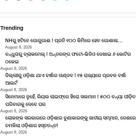
Trending
NHରୁ ହଟିବେ ଗୋରୁଗାଈ ! ପ୍ରତି ୧୦୦ କିମିରେ ହେବ ଗୋଶାଳା…
August 8, 2026
ବନ୍ଧୁତାରୁ ବ୍ଲାକମେଲ୍ ! ଅନ୍ତରଙ୍ଗ ଫଟୋ-ଭିଡିଓ ଦେଖାଇ ୬ କୋଟିର
ଠକେଇ
August 8, 2026
ଦିଲ୍ଲୀରୁ ଓଡ଼ିଶା ଯାଏ ବର୍ଷାର ତାଣ୍ଡବ ! ୧୫ ରାଜ୍ୟରେ ପ୍ରବଳ ବର୍ଷା
ଆଲର୍ଟ
August 8, 2026
ସିନେମାରେ ନୁହେଁ, ରିୟଲ ଲାଇଫ୍‌ରେ ହିରୋ ସଲମାନ ! ୫୦୦ ବନ୍ୟା ପୀଡ଼ିତ
ପରିବାରକୁ ଦେବେ ଘର
August 8, 2026
ଲୋକଙ୍କ ସରକାରରେ ଓଡ଼ିଶାର ବୁଣାକାରଙ୍କୁ ଜାତୀୟ ସମ୍ମାନ, ଦେଶରେ
ଚମକିଲା ଓଡ଼ିଶାର ହସ୍ତତନ୍ତ!
August 8, 2026