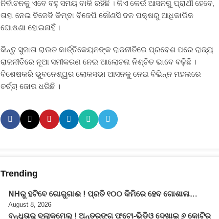
ନିର୍ବାଚନକୁ ଏବେ ବହୁ ସମୟ ବାକି ରହିଛି । କିଏ କେଉଁ ଆସନରୁ ପ୍ରାର୍ଥୀ ହେବେ,
ତାହା ନେଇ ବିଜେଡି କିମ୍ବା ବିଜେପି କୌଣସି ଦଳ ପକ୍ଷରୁ ଆଧିକାରିକ
ଘୋଷଣା ହୋଇନାହିଁ ।
କିନ୍ତୁ ସୁଜାତା ରାଉତ କାର୍ତ୍ତିକେୟନଙ୍କ ରାଜନୀତିରେ ପ୍ରବେଶ ପରେ ରାଜ୍ୟ
ରାଜନୀତିରେ ନୂଆ ସମୀକରଣ ନେଇ ଆଲୋଚନା ନିଶ୍ଚିତ ଭାବେ ବଢ଼ିଛି ।
ବିଶେଷକରି ଭୁବନେଶ୍ୱର ଲୋକସଭା ଆସନକୁ ନେଇ ବିଭିନ୍ନ ମହଲରେ
ଚର୍ଚ୍ଚା ଜୋର ଧରିଛି ।
Trending
NHରୁ ହଟିବେ ଗୋରୁଗାଈ ! ପ୍ରତି ୧୦୦ କିମିରେ ହେବ ଗୋଶାଳା…
August 8, 2026
ବନ୍ଧୁତାରୁ ବ୍ଲାକମେଲ୍ ! ଅନ୍ତରଙ୍ଗ ଫଟୋ-ଭିଡିଓ ଦେଖାଇ ୬ କୋଟିର