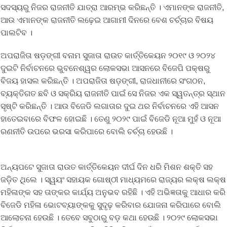
ସଦସ୍ୟରୁ ନିଜର ରାଜନୀତି ଯାତ୍ରା ଆରମ୍ଭ କରିଛନ୍ତି । ଏମାନଙ୍କ ରାଜନୀତି,
ଆଉ ଏମାନଙ୍କ ରାଜନୀତି ଲଢ଼େଇ ଆଗାମୀ ଦିନରେ ବେଶ ଚର୍ଚ୍ଚାର ବିଷୟ
ପାଲଟିବ ।
ଅପରାଜିତା ଷଡ଼ଙ୍ଗୀ ବନାମ ସୁଜାତା ରାଉତ କାର୍ତ୍ତିକେୟନ ୨୦୧୯ ଓ ୨୦୨୪
ଦୁଇଟି ନିର୍ବାଚନରେ ଭୁବନେଶ୍ୱର ଲୋକସଭା ଆସନରେ ବିଜେପି ପକ୍ଷରୁ
ବିଜୟ ହାସଲ କରିଛନ୍ତି । ଅପରାଜିତା ଷଡ଼ଙ୍ଗୀ, ରାଜଧାନୀରେ ସଂଗଠନ,
ବ୍ୟକ୍ତିଗତ ଛବି ଓ ସକ୍ରିୟ ରାଜନୀତି ପାଇଁ ସେ ନିଜର ଏକ ସ୍ୱତନ୍ତ୍ର ସ୍ଥାନ
ସୃଷ୍ଟି କରିଛନ୍ତି । ଆଉ ବିଜେଡି ଲଗାତାର ଦୁଇ ଥର ନିର୍ବାଚନରେ ଏହି ଆସନ
ହାତେଇବାରେ ବିଫଳ ହୋଇଛି । ତେଣୁ ୨୦୨୯ ପାଇଁ ବିଜେଡି ନୂଆ ମୁହଁ ଓ ନୂଆ
ରଣନୀତି ଉପରେ ଭରସା କରିପାରେ ବୋଲି ଚର୍ଚ୍ଚା ହେଉଛି ।
ଅନ୍ୟପଟେ ସୁଜାତା ରାଉତ କାର୍ତ୍ତିକେୟନ ଦୀର୍ଘ ଦିନ ଧରି ମିଶନ ଶକ୍ତି ସହ
ଜଡ଼ିତ ଥିଲେ । ସ୍ୱୟଂ ସହାୟକ ଗୋଷ୍ଠୀ ମାଧ୍ୟମରେ ରାଜ୍ୟର ଲକ୍ଷ ଲକ୍ଷ
ମହିଳାଙ୍କ ସହ ତାଙ୍କର କାର୍ଯ୍ୟ ଅନୁଭବ ରହିଛି । ଏହି ଅଭିଜ୍ଞତାକୁ ଆଧାର କରି
ବିଜେଡି ମହିଳା ଭୋଟବ୍ୟାଙ୍କକୁ ସୁଦୃଢ଼ କରିବାର ଯୋଜନା କରିପାରେ ବୋଲି
ଆଲୋଚନା ହେଉଛି । ତେବେ ସବୁଠାରୁ ବଡ଼ କଥା ହେଉଛି । ୨୦୨୯ ଲୋକସଭା