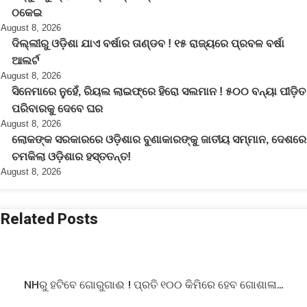
ଠକେଇ
August 8, 2026
ଦିଲ୍ଲୀରୁ ଓଡ଼ିଶା ଯାଏ ବର୍ଷାର ତାଣ୍ଡବ ! ୧୫ ରାଜ୍ୟରେ ପ୍ରବଳ ବର୍ଷା
ଆଲର୍ଟ
August 8, 2026
ସିନେମାରେ ନୁହେଁ, ରିୟଲ ଲାଇଫ୍‌ରେ ହିରୋ ସଲମାନ ! ୫୦୦ ବନ୍ୟା ପୀଡ଼ିତ
ପରିବାରକୁ ଦେବେ ଘର
August 8, 2026
ଲୋକଙ୍କ ସରକାରରେ ଓଡ଼ିଶାର ବୁଣାକାରଙ୍କୁ ଜାତୀୟ ସମ୍ମାନ, ଦେଶରେ
ଚମକିଲା ଓଡ଼ିଶାର ହସ୍ତତନ୍ତ!
August 8, 2026
Related Posts
NHରୁ ହଟିବେ ଗୋରୁଗାଈ ! ପ୍ରତି ୧୦୦ କିମିରେ ହେବ ଗୋଶାଳା…