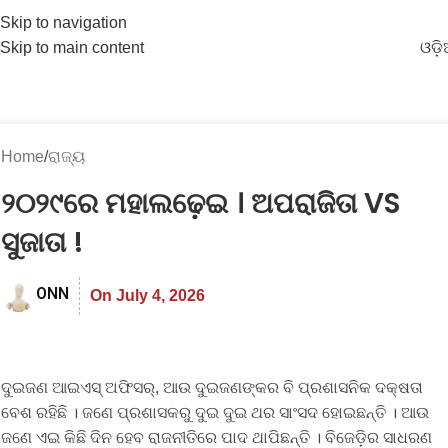
Skip to navigation
Skip to main content
ଓଡ଼
Home
ରାଜ୍ୟ
୨୦୨୯ରେ ମହାଲଢ଼େଇ । ଅପରାଜିତା VS
ସୁଜାତା !
ONN
On July 4, 2026
ଦୁଇଜଣ ଆଇଏସ୍ ଅଫିସର୍, ଆଉ ଦୁଇଜଣଙ୍କର ବି ପ୍ରଶାସନିକ ଦକ୍ଷତା
ବେଶ ରହିଛି । ଜଣେ ପ୍ରଶାସକରୁ ଦୁଇ ଦୁଇ ଥର ସାଂସଦ ହୋଇଛନ୍ତି । ଆଉ
ଜଣେ ଏଇ କିଛି ଦିନ ହେବ ରାଜନୀତିରେ ପାଦ ଥାପିଛନ୍ତି । ବିଜେଡ଼ିର ସାଧରଣ