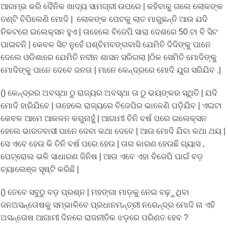
ଆରମ୍ଭ କରି ଦୈନିକ ଖାଦ୍ୟ ସାମଗ୍ରୀ ଉପରେ | କହିବାକୁ ଗଲେ ଲୋକଙ୍କ
ତଣ୍ଟି ଚିପିଲେଣି ମୋଦି | ଲୋକଙ୍କ ପେଟକୁ ଲାତ ମାରୁଛନ୍ତି ଆଉ ଯଦି
ନିକଟରେ ଇଲେକ୍ସନ ହୁଏ | ତାହେଲେ ବିଜେପି ସାରା ଦେଶରେ 50 ଟା ବି ସିଟ
ପାଇବନି | କେବଳ ସିଟ ନୁହେଁ ପଶ୍ଚିମବଙ୍ଗବାସି ଯେମିତି ଦିଦିଙ୍କୁ ପାନେ
ଦେଲେ ଓଡିଶାରେ ଯେମିତି ନବୀନ ଶାସନ ସରିଗଲା |ଠିକ ସେମିତି ମୋଦିଙ୍କୁ
ମୋଦିଙ୍କୁ ପାନେ ଦେବେ ଜନତା | ମାନେ କେନ୍ଦ୍ରରେ ମୋଦି ଯୁଗ ସରିଯିବ .|
() କେନ୍ଦ୍ରର ଅବସ୍ଥା ଠୁ ରାଜ୍ୟର ଅବସ୍ଥା ତା ଠୁ ଭୟଙ୍କର ସ୍ଥିତି | ଯଦି
ମୋଦି ହାରିଯିବେ | ତାହେଲେ ରାଜ୍ୟରେ ବିଜେପିର ଭାଳେଣି ପଡ଼ିଯିବ | ଏଇଟା
କେବଳ ଆମେ ଆକଳନ କରୁନାହୁଁ | ଆଗାମୀ ତିନି ବର୍ଷ ପରେ ଇଲେକ୍ସନ
ହେଲେ ଭାରତବାସୀ ପାନେ ଦେବା କଥା ଦେବେ | ଆଉ ମୋଦି ଯିବା କଥା ଥୟ |
ସେ ଏବେ ହେଉ କି ତିନି ବର୍ଷ ପରେ ହେଉ | ତାର କାରଣ ହେଉଛି ଗ୍ୟାସ ,
ପେଟ୍ରୋଲ ଭଳି ସାଧାରଣ ଜିନିଷ | ଆଉ ଏବେ ଏହା ବିଜେପି ପାଇଁ ବଡ଼
ଚ୍ୟାଲେଞ୍ଜ ସୃଷ୍ଟି କରିଛି |
() ତେବେ ସବୁଠୁ ବଡ଼ ପ୍ରଶ୍ନ | ମହଙ୍ଗା ମାଡ଼କୁ ନେଇ ବଢ଼ୁଥିବା
ଜନଅସନ୍ତୋଷକୁ ସମ୍ଭାଳିବେ ପ୍ରଧାନମନ୍ତ୍ରୀ ନରେନ୍ଦ୍ର ମୋଦି ନା ଏହି
ଅସନ୍ତୋଷ ଆଗାମୀ ଦିନରେ ରାଜନୀତିକ ଝଡ଼ରେ ପରିଣତ ହେବ ?