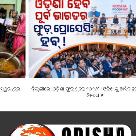
ଦିଲ୍ଲୀରେ ‘ଓଡ଼ିଶା ଫୁଡ୍ ପ୍ରୋ ୨୦୨୬’ ! ଓଡ଼ିଶାକୁ ଆସିବ ହଜାର କୋଟିର
ନିବେଶ ?