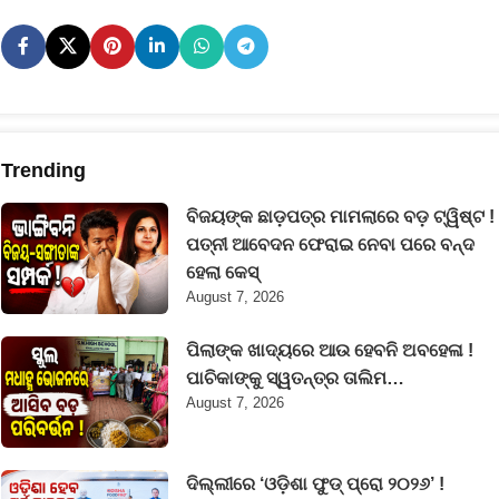
Trending
ବିଜୟଙ୍କ ଛାଡ଼ପତ୍ର ମାମଲାରେ ବଡ଼ ଟ୍ୱିଷ୍ଟ !
ପତ୍ନୀ ଆବେଦନ ଫେରାଇ ନେବା ପରେ ବନ୍ଦ
ହେଲା କେସ୍
August 7, 2026
ପିଲାଙ୍କ ଖାଦ୍ୟରେ ଆଉ ହେବନି ଅବହେଳା !
ପାଚିକାଙ୍କୁ ସ୍ୱତନ୍ତ୍ର ତାଲିମ…
August 7, 2026
ଦିଲ୍ଲୀରେ ‘ଓଡ଼ିଶା ଫୁଡ୍ ପ୍ରୋ ୨୦୨୬’ !