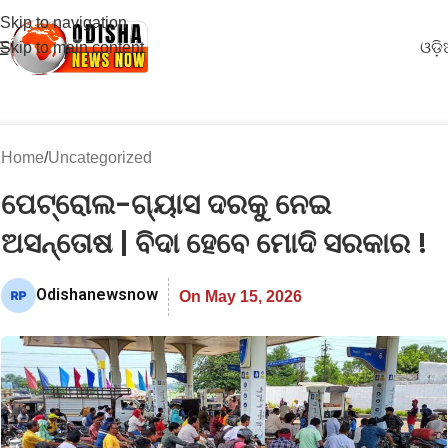
Skip to navigation
Skip to main content
ଓଡ଼
Home
Uncategorized
ପେଟ୍ରୋଲ-ଗ୍ୟାସ ଦରକୁ ନେଇ
ଅସନ୍ତୋଷ | ବିଦା ହେବେ ମୋଦି ସରକାର !
Odishanewsnow
On May 15, 2026