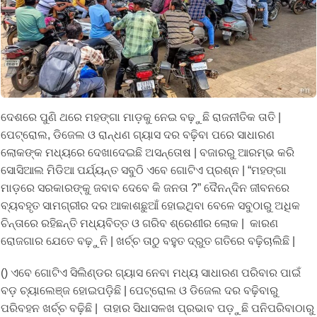
ଦେଶରେ ପୁଣି ଥରେ ମହଙ୍ଗା ମାଡ଼କୁ ନେଇ ବଢ଼ୁଛି ରାଜନୀତିକ ତାତି |
ପେଟ୍ରୋଲ, ଡିଜେଲ ଓ ରାନ୍ଧଣ ଗ୍ୟାସ ଦର ବଢ଼ିବା ପରେ ସାଧାରଣ
ଲୋକଙ୍କ ମଧ୍ୟରେ ଦେଖାଦେଇଛି ଅସନ୍ତୋଷ | ବଜାରରୁ ଆରମ୍ଭ କରି
ସୋସିଆଲ ମିଡିଆ ପର୍ଯ୍ୟନ୍ତ ସବୁଠି ଏବେ ଗୋଟିଏ ପ୍ରଶ୍ନ | “ମହଙ୍ଗା
ମାଡ଼ରେ ସରକାରଙ୍କୁ ଜବାବ ଦେବେ କି ଜନତା ?” ଦୈନନ୍ଦିନ ଜୀବନରେ
ବ୍ୟବହୃତ ସାମଗ୍ରୀର ଦର ଆକାଶଛୁଆଁ ହୋଇଥିବା ବେଳେ ସବୁଠାରୁ ଅଧିକ
ଚିନ୍ତାରେ ରହିଛନ୍ତି ମଧ୍ୟବିତ୍ତ ଓ ଗରିବ ଶ୍ରେଣୀର ଲୋକ | କାରଣ
ରୋଜଗାର ଯେତେ ବଢ଼ୁନି | ଖର୍ଚ୍ଚ ତାଠୁ ବହୁତ ଦ୍ରୁତ ଗତିରେ ବଢ଼ିଚାଲିଛି |
() ଏବେ ଗୋଟିଏ ସିଲିଣ୍ଡର ଗ୍ୟାସ ନେବା ମଧ୍ୟ ସାଧାରଣ ପରିବାର ପାଇଁ
ବଡ଼ ଚ୍ୟାଲେଞ୍ଜ ହୋଇପଡ଼ିଛି | ପେଟ୍ରୋଲ ଓ ଡିଜେଲ ଦର ବଢ଼ିବାରୁ
ପରିବହନ ଖର୍ଚ୍ଚ ବଢ଼ିଛି | ତାହାର ସିଧାସଳଖ ପ୍ରଭାବ ପଡ଼ୁଛି ପନିପରିବାଠାରୁ