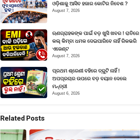
ଓଡ଼ିଶାକୁ ଆସିବ ହଜାର କୋଟିର ନିବେଶ ?
August 7, 2026
ଋଣଗ୍ରାହକଙ୍କ ପାଇଁ ବଡ଼ ଖୁସି ଖବର ! ରାତିରେ
କଲ୍ କିମ୍ବା ଧମକ ଦେଇପାରିବେ ନାହିଁ ରିକଭରି
ଏଜେଣ୍ଟ
August 7, 2026
ପ୍ରଥମ ଶ୍ରେଣୀ ବହିରେ ତ୍ରୁଟି ନାହିଁ !
ଅପପ୍ରଚାର ଉପରେ ବଡ଼ ବୟାନ ଦେଲେ
ମନ୍ତ୍ରୀ
August 6, 2026
Related Posts