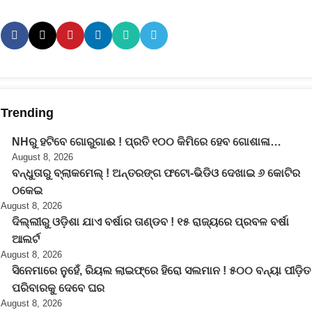
Trending
NHରୁ ହଟିବେ ଗୋରୁଗାଈ ! ପ୍ରତି ୧୦୦ କିମିରେ ହେବ ଗୋଶାଳା…
August 8, 2026
ବନ୍ଧୁତାରୁ ବ୍ଲାକମେଲ୍ ! ଅନ୍ତରଙ୍ଗ ଫଟୋ-ଭିଡିଓ ଦେଖାଇ ୬ କୋଟିର
ଠକେଇ
August 8, 2026
ଦିଲ୍ଲୀରୁ ଓଡ଼ିଶା ଯାଏ ବର୍ଷାର ତାଣ୍ଡବ ! ୧୫ ରାଜ୍ୟରେ ପ୍ରବଳ ବର୍ଷା
ଆଲର୍ଟ
August 8, 2026
ସିନେମାରେ ନୁହେଁ, ରିୟଲ ଲାଇଫ୍‌ରେ ହିରୋ ସଲମାନ ! ୫୦୦ ବନ୍ୟା ପୀଡ଼ିତ
ପରିବାରକୁ ଦେବେ ଘର
August 8, 2026