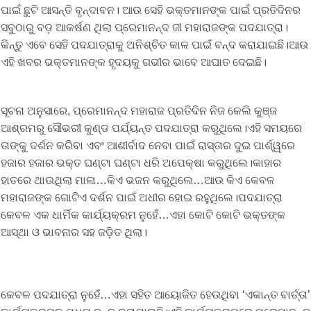
ପାଇଁ ଛୁଟି ଆସନ୍ତି ବୃନ୍ଦାବନ। ଆଉ ସେହି ଭକ୍ତମାନଙ୍କ ପାଇଁ ପ୍ରତିଦିନର
ସବୁଠାରୁ ବଡ଼ ଆକର୍ଷଣ ଥିଲା ପ୍ରେମାନନ୍ଦ ଜୀ ମହାରାଜଙ୍କ ପଦଯାତ୍ରା।
କିନ୍ତୁ ଏବେ ସେହି ପଦଯାତ୍ରାକୁ ଅନିଶ୍ଚିତ କାଳ ପାଇଁ ବନ୍ଦ କରାଯାଇଛି।ଆଉ
ଏହି ଖବର ଭକ୍ତମାନଙ୍କ ହୃଦୟକୁ ଗଭୀର ଭାବେ ଆଘାତ ଦେଇଛି।
ସୂଚନା ଅନୁସାରେ, ପ୍ରେମାନନ୍ଦ ମହାରାଜ ପ୍ରତିଦିନ ନିଜ କେଲି କୁଞ୍ଜ
ଆଶ୍ରମରୁ ସୌଭରୀ କୁଣ୍ଡ ପର୍ଯ୍ୟନ୍ତ ପଦଯାତ୍ରା କରୁଥିଲେ।ଏହି ସମୟରେ
ତାଙ୍କୁ ଦର୍ଶନ କରିବା ଏବଂ ଆଶୀର୍ବାଦ ନେବା ପାଇଁ ରାସ୍ତାର ଦୁଇ ପାର୍ଶ୍ୱରେ
ହଜାର ହଜାର ଭକ୍ତ ଘଣ୍ଟା ଘଣ୍ଟା ଧରି ଅପେକ୍ଷା କରୁଥିଲେ।କାହାର
ହାତରେ ଥାଉଥିଲା ମାଳା…କିଏ ଭଜନ କରୁଥିଲେ…ଆଉ କିଏ କେବଳ
ମହାରାଜଙ୍କ ଗୋଟିଏ ଦର୍ଶନ ପାଇଁ ଅଧୀର ହୋଇ ରହୁଥିଲେ।ପଦଯାତ୍ରା
କେବଳ ଏକ ଧାର୍ମିକ କାର୍ଯ୍ୟକ୍ରମ ନୁହେଁ…ଏହା କୋଟି କୋଟି ଭକ୍ତଙ୍କ
ଆସ୍ଥା ଓ ଭାବନାର ସହ ଜଡ଼ିତ ଥିଲା।
କେବଳ ପଦଯାତ୍ରା ନୁହେଁ…ଏହା ସହିତ ଆୟୋଜିତ ହେଉଥିବା ‘ଏକାନ୍ତ ବାର୍ତ୍ତା’