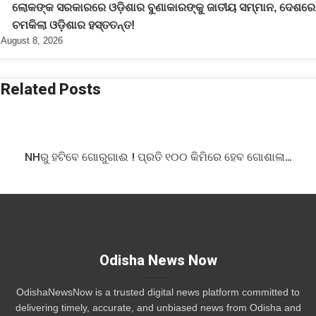
ଲୋକଙ୍କ ସରକାରରେ ଓଡ଼ିଶାର ବୁଣାକାରଙ୍କୁ ଜାତୀୟ ସମ୍ମାନ, ଦେଶରେ
ଚମକିଲା ଓଡ଼ିଶାର ହସ୍ତତନ୍ତ!
August 8, 2026
Related Posts
NHରୁ ହଟିବେ ଗୋରୁଗାଈ ! ପ୍ରତି ୧୦୦ କିମିରେ ହେବ ଗୋଶାଳା…
Odisha News Now
OdishaNewsNow is a trusted digital news platform committed to
delivering timely, accurate, and unbiased news from Odisha and