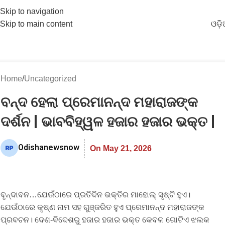
Skip to navigation
Skip to main content
ଓଡ଼
Home
Uncategorized
ବନ୍ଦ ହେଲା ପ୍ରେମାନନ୍ଦ ମହାରାଜଙ୍କ
ଦର୍ଶନ | ଭାବବିହ୍ୱଳ ହଜାର ହଜାର ଭକ୍ତ |
Odishanewsnow
On May 21, 2026
ବୃନ୍ଦାବନ…ଯେଉଁଠାରେ ପ୍ରତିଦିନ ଭକ୍ତିର ମାହୋଲ୍ ସୃଷ୍ଟି ହୁଏ।
ଯେଉଁଠାରେ କୃଷ୍ଣ ନାମ ସହ ଗୁଞ୍ଜରିତ ହୁଏ ପ୍ରେମାନନ୍ଦ ମହାରାଜଙ୍କ
ପ୍ରବଚନ। ଦେଶ-ବିଦେଶରୁ ହଜାର ହଜାର ଭକ୍ତ କେବଳ ଗୋଟିଏ ଝଲକ