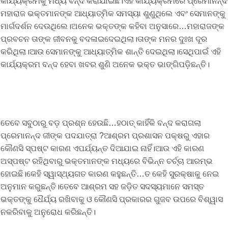
କାର୍ଯ୍ୟକ୍ରମକୁ ମଧ୍ୟ ବନ୍ଦ କରାଯାଇଛି।ଏହି କାର୍ଯ୍ୟକ୍ରମରେ ପ୍ରେମାନନ୍ଦ
ମହାରାଜ ଭକ୍ତମାନଙ୍କ ଆଧ୍ୟାତ୍ମିକ ସମସ୍ୟା ଶୁଣୁଥିଲେ ଏବଂ ସେମାନଙ୍କୁ
ମାର୍ଗଦର୍ଶନ ଦେଉଥିଲେ।ଅନେକ ଭକ୍ତଙ୍କ କହିବା ଅନୁସାରେ…ମହାରାଜଙ୍କ
ପ୍ରବଚନ ତାଙ୍କ ଜୀବନକୁ ବଦଳାଇଦେଇଥିଲା।ତାଙ୍କ ମନର ଦୁଃଖ ଦୂର
କରିଥିଲା।ଆଉ ସେମାନଙ୍କୁ ଆଧ୍ୟାତ୍ମିକ ଶାନ୍ତି ଦେଇଥିଲା।ସେଥିପାଇଁ ଏହି
କାର୍ଯ୍ୟକ୍ରମ ବନ୍ଦ ହେବା ଖବର ଶୁଣି ଅନେକ ଭକ୍ତ ଭାଙ୍ଗିପଡ଼ିଛନ୍ତି।
ତେବେ ସବୁଠାରୁ ବଡ଼ ପ୍ରଶ୍ନ ହେଉଛି…ହଠାତ୍ କାହିଁକି ବନ୍ଦ କରାଗଲା
ପ୍ରେମାନନ୍ଦ ଜୀଙ୍କ ପଦଯାତ୍ରା ?ଆଶ୍ରମ ପ୍ରଶାସନ ପକ୍ଷରୁ ଏହାର
କୌଣସି ସ୍ପଷ୍ଟ କାରଣ ଏପର୍ଯ୍ୟନ୍ତ ଦିଆଯାଇ ନାହିଁ।ଆଉ ଏହି କାରଣ
ଅସ୍ପଷ୍ଟ ରହିଥିବାରୁ ଭକ୍ତମାନଙ୍କ ମଧ୍ୟରେ ବିଭିନ୍ନ ଚର୍ଚ୍ଚା ଆରମ୍ଭ
ହୋଇଛି।କେହି ସ୍ୱାସ୍ଥ୍ୟଗତ କାରଣ କହୁଛନ୍ତି…ତ କେହି ସୁରକ୍ଷାକୁ ନେଇ
ଅନୁମାନ କରୁଛନ୍ତି।ତେବେ ଆଶ୍ରମ ସହ ଜଡ଼ିତ ସଦସ୍ୟମାନେ ସମସ୍ତ
ଭକ୍ତଙ୍କୁ ଧୈର୍ଯ୍ୟ ରଖିବାକୁ ଓ କୌଣସି ପ୍ରକାରର ଗୁଜବ ଉପରେ ବିଶ୍ୱାସ
ନକରିବାକୁ ଅନୁରୋଧ କରିଛନ୍ତି।